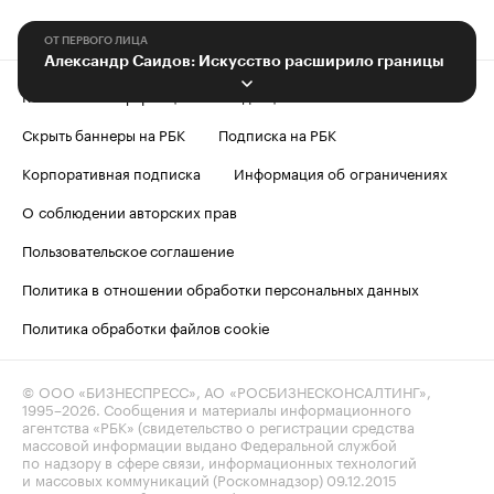
ОТ ПЕРВОГО ЛИЦА
Александр Саидов: Искусство расширило границы
Контактная информация
Редакция
Скрыть баннеры на РБК
Подписка на РБК
Корпоративная подписка
Информация об ограничениях
О соблюдении авторских прав
Пользовательское соглашение
Политика в отношении обработки персональных данных
Политика обработки файлов cookie
© ООО «БИЗНЕСПРЕСС», АО «РОСБИЗНЕСКОНСАЛТИНГ»,
1995–2026
. Сообщения и материалы информационного
агентства «РБК» (свидетельство о регистрации средства
массовой информации выдано Федеральной службой
по надзору в сфере связи, информационных технологий
и массовых коммуникаций (Роскомнадзор) 09.12.2015