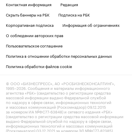
Контактная информация
Редакция
Скрыть баннеры на РБК
Подписка на РБК
Корпоративная подписка
Информация об ограничениях
О соблюдении авторских прав
Пользовательское соглашение
Политика в отношении обработки персональных данных
Политика обработки файлов cookie
© ООО «БИЗНЕСПРЕСС», АО «РОСБИЗНЕСКОНСАЛТИНГ»,
1995–2026
. Сообщения и материалы информационного
агентства «РБК» (свидетельство о регистрации средства
массовой информации выдано Федеральной службой
по надзору в сфере связи, информационных технологий
и массовых коммуникаций (Роскомнадзор) 09.12.2015
за номером ИА №ФС77-63848) и сетевого издания «РБК»
(свидетельство о регистрации средства массовой информации
выдано Федеральной службой по надзору в сфере связи,
информационных технологий и массовых коммуникаций
(Роскомнадзор) 03.12.2021 за номером ЭЛ №ФС77-82385)