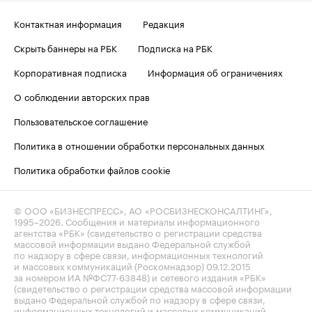
Контактная информация
Редакция
Скрыть баннеры на РБК
Подписка на РБК
Корпоративная подписка
Информация об ограничениях
О соблюдении авторских прав
Пользовательское соглашение
Политика в отношении обработки персональных данных
Политика обработки файлов cookie
© ООО «БИЗНЕСПРЕСС», АО «РОСБИЗНЕСКОНСАЛТИНГ»,
1995–2026
. Сообщения и материалы информационного
агентства «РБК» (свидетельство о регистрации средства
массовой информации выдано Федеральной службой
по надзору в сфере связи, информационных технологий
и массовых коммуникаций (Роскомнадзор) 09.12.2015
за номером ИА №ФС77-63848) и сетевого издания «РБК»
(свидетельство о регистрации средства массовой информации
выдано Федеральной службой по надзору в сфере связи,
информационных технологий и массовых коммуникаций