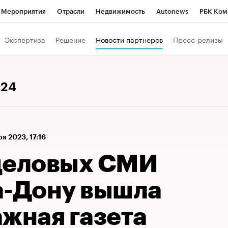
Мероприятия
Отрасли
Недвижимость
Autonews
РБК Ком
 РБК
РБК Образование
РБК Курсы
РБК Life
Тренды
Виз
Экспертиза
Решение
Новости партнеров
Пресс-релизы
ь
Крипто
РБК Бизнес-среда
Дискуссионный клуб
Исследо
зета
Спецпроекты СПб
Конференции СПб
Спецпроекты
024
хнологии и медиа
Финансы
Рынок наличной валюты
оя 2023, 17:16
деловых СМИ
а-Дону вышла
ажная газета