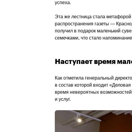
успеха. 
Эта же лестница стала метафорой р
распространения газеты — Краснод
получил в подарок маленький сувен
семечками, что стало напоминание
Наступает время мал
Как отметила генеральный директ
в состав которой входит «Деловая
время невероятных возможностей,
и услуг.                                        