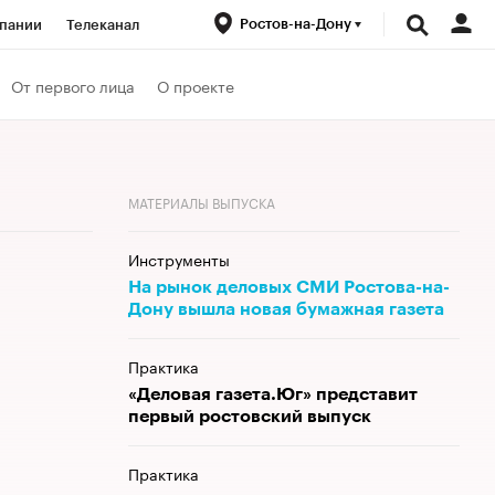
Ростов-на-Дону
пании
Телеканал
ионеры
От первого лица
О проекте
вания
Проверка контрагентов
МАТЕРИАЛЫ ВЫПУСКА
Инструменты
На рынок деловых СМИ Ростова-на-
Дону вышла новая бумажная газета
Практика
«Деловая газета.Юг» представит
первый ростовский выпуск
Практика