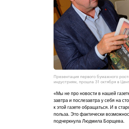
Презентация первого бумажного рост
индустриям, прошла 31 октября в Цен
«Мы не про новости в нашей газете
завтра и послезавтра у себя на ст
к этой газете обращаться. И в стар
польза. Это фактически возможност
подчеркнула Людмила Борщева.