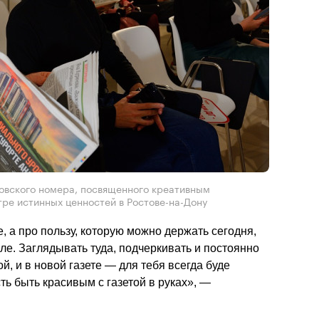
овского номера, посвященного креативным
тре истинных ценностей в Ростове-на-Дону
, а про пользу, которую можно держать сегодня, 
оле. Заглядывать туда, подчеркивать и постоянно 
ой, и в новой газете — для тебя всегда буде 
ь быть красивым с газетой в руках», — 