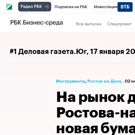
Подписка на РБК
Инвестиции
РБК Вино
Спорт
Школа управления
Все выпуски
Спецпроект
Национальные проекты
Город
Стил
Кредитные рейтинги
Франшизы
Га
#1 Деловая газета.Юг
, 17 января 2
Политика
Экономика
Бизнес
Те
Инструменты
⁠,
Ростов-на-Дону
,
02 н
На рынок 
Ростова-н
новая бум