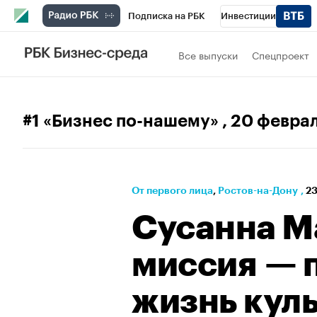
Подписка на РБК
Инвестиции
РБК Вино
Спорт
Школа управления
Все выпуски
Спецпроект
Национальные проекты
Город
Стил
Кредитные рейтинги
Франшизы
Га
#1 «Бизнес по-нашему»
, 20 февра
Политика
Экономика
Бизнес
Те
От первого лица
⁠,
Ростов-на-Дону
,
23
Сусанна М
миссия — 
жизнь кул