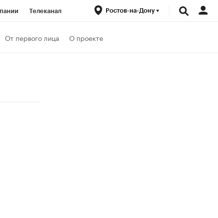
Ростов-на-Дону
пании
Телеканал
ионеры
От первого лица
О проекте
вания
Проверка контрагентов