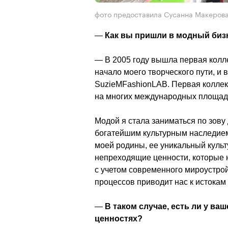
фото предоставила Сусанна Макеров
—
 Как вы пришли в модный бизн
— В 2005 году вышла первая колл
начало моего творческого пути, и
SuzieMFashionLAB. Первая коллекц
на многих международных площадк
Модой я стала заниматься по зову
богатейшим культурным наследием,
моей родины, ее уникальный культ
непреходящие ценности, которые 
с учетом современного мироустрой
процессов приводит нас к истокам
—
 В таком случае, есть ли у ва
ценностях? 