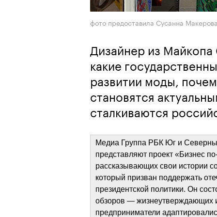
фото предоставила Сусанна Макеров
Дизайнер из Майкопа 
какие государственны
развитии моды, почем
становятся актуальны
сталкиваются россий
Медиа Группа РБК Юг и Северный 
представляют проект «Бизнес по
рассказывающих свои истории соз
который призван поддержать оте
президентской политики. Он сост
обзоров — жизнеутверждающих и 
предприниматели адаптировались