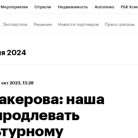
Мероприятия
Отрасли
Недвижимость
Autonews
РБК Ком
 РБК
РБК Образование
РБК Курсы
РБК Life
Тренды
Виз
Экспертиза
Решение
Новости партнеров
Пресс-релизы
ь
Крипто
РБК Бизнес-среда
Дискуссионный клуб
Исследо
зета
Спецпроекты СПб
Конференции СПб
Спецпроекты
ля 2024
хнологии и медиа
Финансы
Рынок наличной валюты
 окт 2023, 13:28
акерова: наша
продлевать
ьтурному