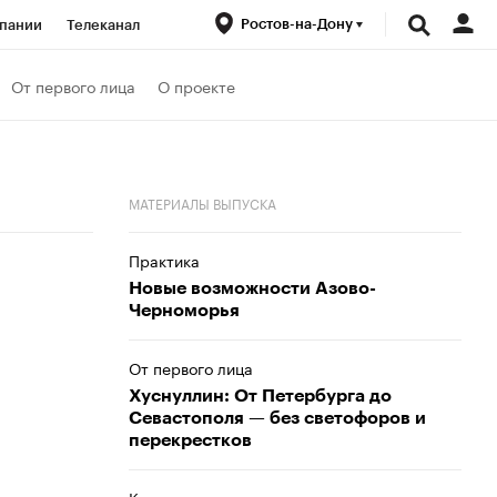
Ростов-на-Дону
пании
Телеканал
ионеры
От первого лица
О проекте
вания
Проверка контрагентов
МАТЕРИАЛЫ ВЫПУСКА
Практика
Новые возможности Азово-
Черноморья
От первого лица
Хуснуллин: От Петербурга до
Севастополя — без светофоров и
перекрестков