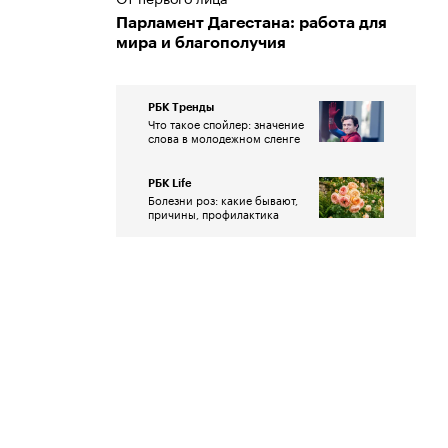
Парламент Дагестана: работа для
мира и благополучия
РБК Тренды
Что такое спойлер: значение
слова в молодежном сленге
РБК Life
Болезни роз: какие бывают,
причины, профилактика