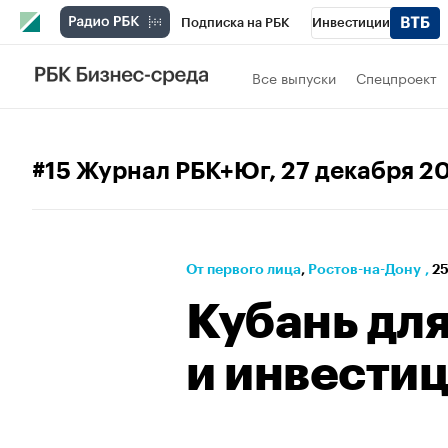
Подписка на РБК
Инвестиции
РБК Вино
Спорт
Школа управления
Все выпуски
Спецпроект
Национальные проекты
Город
Стил
Кредитные рейтинги
Франшизы
Га
#15 Журнал РБК+Юг
, 27 декабря 2
Политика
Экономика
Бизнес
Те
От первого лица
⁠,
Ростов-на-Дону
,
25
Кубань для
и инвести