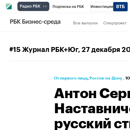
Подписка на РБК
Инвестиции
Телеканал
РБК Вино
Спорт
Школ
Все выпуски
Спецпроект
Визионеры
Национальные проекты
Исследования
Кредитные рейтинги
#15 Журнал РБК+Юг
, 27 декабря 2
Спецпроекты
Проверка контрагентов
Рынок наличной валюты
От первого лица
⁠,
Ростов-на-Дону
,
10
Антон Сер
Наставнич
русский с