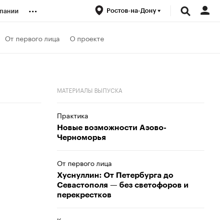
...
Ростов-на-Дону
пании
ренды
От первого лица
О проекте
луб
МАТЕРИАЛЫ ВЫПУСКА
ансы
Практика
Новые возможности Азово-
Черноморья
От первого лица
Хуснуллин: От Петербурга до
Севастополя — без светофоров и
перекрестков