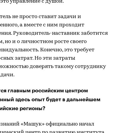
это управление с душой.
ель не просто ставит задачи и
нного, а вместе с ним проходит
ения. Руководитель-наставник заботится
, но и о личностном росте своего
видуальность. Конечно, это требует
сных затрат. Но эти затраты
можностью доверять такому сотруднику
адачи.
тся главным российским центром
енный здесь опыт будет в дальнейшем
сийские регионы?
а знаний «Машук» официально начал
одический центр по развитию института