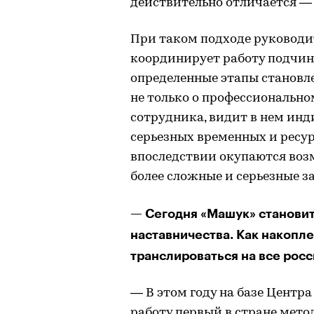
действительно отличается — 
При таком подходе руководит
координирует работу подчине
определенные этапы становл
не только о профессиональном
сотрудника, видит в нем инди
серьезных временных и ресур
впоследствии окупаются воз
более сложные и серьезные з
— Сегодня «Машук» станови
наставничества. Как накопл
транслироваться на все рос
— В этом году на базе Центр
работу первый в стране мет