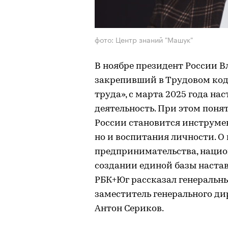
фото: Центр знаний "Машук"
В ноябре президент России 
закрепивший в Трудовом код
труда», с марта 2025 года на
деятельность. При этом поня
России становится инструмен
но и воспитания личности. О
предпринимательства, нацио
создании единой базы наста
РБК+Юг рассказал генеральн
заместитель генерального ди
Антон Сериков.