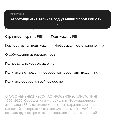
ПРАКТИКА
Агрохолдинг «Степь» за год увеличил продажи сахара на 19%
Контактная информация
Редакция
Скрыть баннеры на РБК
Подписка на РБК
Корпоративная подписка
Информация об ограничениях
О соблюдении авторских прав
Пользовательское соглашение
Политика в отношении обработки персональных данных
Политика обработки файлов cookie
© ООО «БИЗНЕСПРЕСС», АО «РОСБИЗНЕСКОНСАЛТИНГ»,
1995–2026
. Сообщения и материалы информационного
агентства «РБК» (свидетельство о регистрации средства
массовой информации выдано Федеральной службой
по надзору в сфере связи, информационных технологий