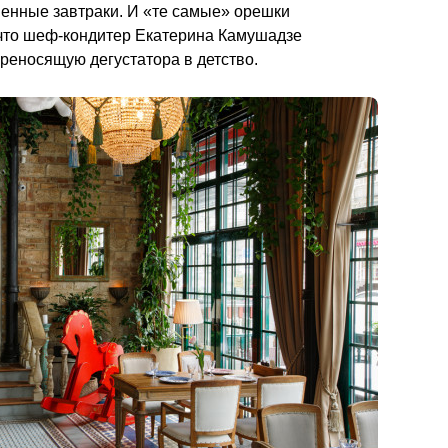
енные завтраки. И «те самые» орешки 
, что шеф-кондитер Екатерина Камушадзе 
превращает в машину времени, переносящую дегустатора в детство.                                        