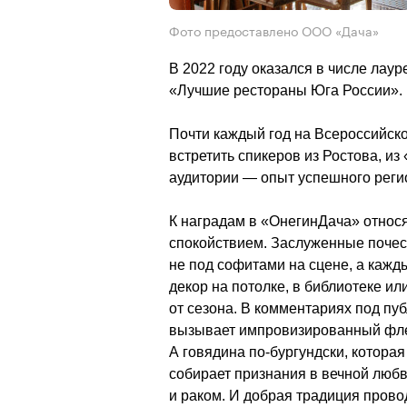
Фото предоставлено ООО «Дача»
В 2022 году оказался в числе лаур
«Лучшие рестораны Юга России». 
Почти каждый год на Всероссийск
встретить спикеров из Ростова, и
аудитории — опыт успешного регио
К наградам в «ОнегинДача» относ
спокойствием. Заслуженные почест
не под софитами на сцене, а кажды
декор на потолке, в библиотеке ил
от сезона. В комментариях под пу
вызывает импровизированный флеш
А говядина по-бургундски, которая
собирает признания в вечной любви
и раком. И добрая традиция прово