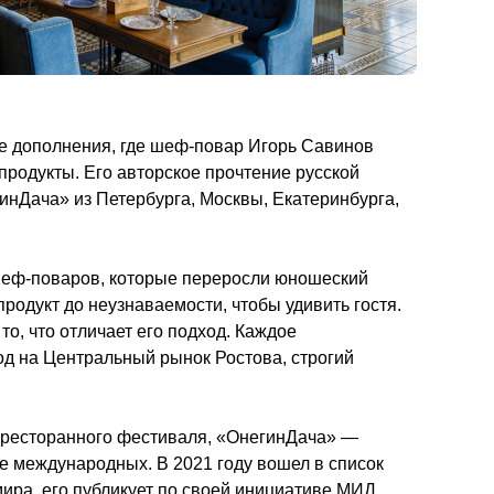
е дополнения, где шеф-повар Игорь Савинов 
родукты. Его авторское прочтение русской 
гинДача» из Петербурга, Москвы, Екатеринбурга, 
еф-поваров, которые переросли юношеский 
одукт до неузнаваемости, чтобы удивить гостя. 
, что отличает его подход. Каждое 
д на Центральный рынок Ростова, строгий 
 ресторанного фестиваля, «ОнегинДача» — 
ле международных. В 2021 году вошел в список 
мира, его публикует по своей инициативе МИД 