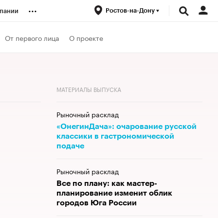
...
Ростов-на-Дону
пании
ренды
От первого лица
О проекте
луб
МАТЕРИАЛЫ ВЫПУСКА
ансы
Рыночный расклад
«ОнегинДача»: очарование русской
классики в гастрономической
подаче
Рыночный расклад
Все по плану: как мастер-
планирование изменит облик
городов Юга России