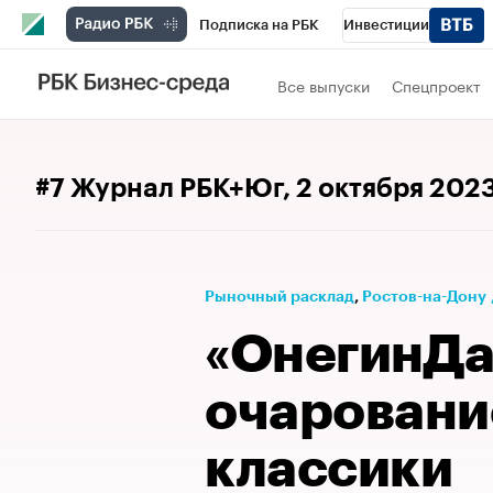
Подписка на РБК
Инвестиции
Телеканал
РБК Вино
Спорт
Школ
Все выпуски
Спецпроект
Визионеры
Национальные проекты
Исследования
Кредитные рейтинги
#7 Журнал РБК+Юг
, 2 октября 202
Спецпроекты
Проверка контрагентов
Рынок наличной валюты
Рыночный расклад
⁠,
Ростов-на-Дону
«ОнегинДа
очаровани
классики