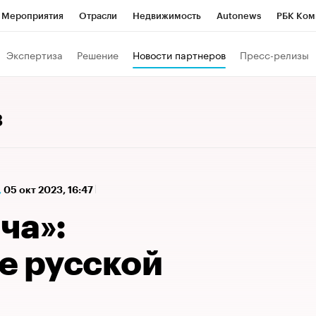
Мероприятия
Отрасли
Недвижимость
Autonews
РБК Ком
а управления РБК
РБК Образование
РБК Курсы
РБК Life
Т
Экспертиза
Решение
Новости партнеров
Пресс-релизы
Город
Стиль
Крипто
РБК Бизнес-среда
Дискуссионный к
Франшизы
Газета
Спецпроекты СПб
Конференции СПб
3
Политика
Экономика
Бизнес
Технологии и медиа
Фин
,
05 окт 2023, 16:47
ча»:
е русской