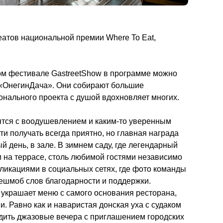
еатов национальной премии Where To Eat, 
ом фестивале GastreetShow в программе можно 
з «ОнегинДача». Они собирают большие 
нального проекта с душой вдохновляет многих. 
ятся с воодушевлением и каким-то уверенным 
и получать всегда приятно, но главная награда 
й день, в зале. В зимнем саду, где легендарный 
и на террасе, столь любимой гостями независимо 
бликациями в социальных сетях, где фото команды 
моб слов благодарности и поддержки. 
 украшает меню с самого основания ресторана, 
. Равно как и наваристая донская уха с судаком 
дить джазовые вечера с приглашением городских 