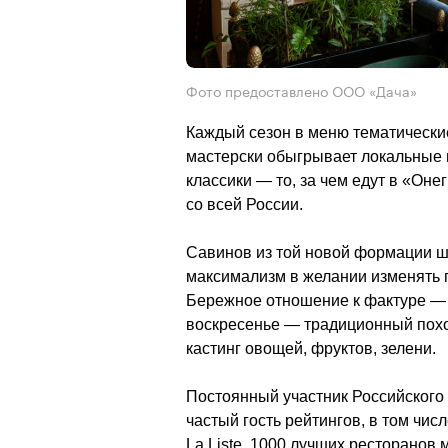
Фото предоставлено ООО «Дача»
Каждый сезон в меню тематически
мастерски обыгрывает локальные п
классики — то, за чем едут в «Оне
со всей России. 
Савинов из той новой формации ш
максимализм в желании изменять пр
Бережное отношение к фактуре — то
воскресенье — традиционный похо
кастинг овощей, фруктов, зелени. 
Постоянный участник Российского
частый гость рейтингов, в том чис
La Liste, 1000 лучших ресторанов 