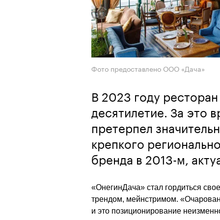
Фото предоставлено ООО «Дача»
В 2023 году ресторан
десятилетие. За это 
претерпел значительн
крепкого регионально
бренда в 2013-м, акту
«ОнегинДача» стал гордиться своей
трендом, мейнстримом. «Очаровани
и это позиционирование неизменно