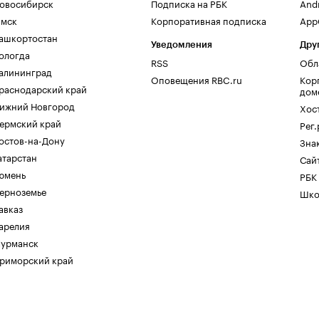
овосибирск
Подписка на РБК
And
мск
Корпоративная подписка
AppG
ашкортостан
Уведомления
Дру
ологда
RSS
Обл
алининград
Оповещения RBC.ru
Кор
раснодарский край
дом
ижний Новгород
Хос
ермский край
Рег
остов-на-Дону
Зна
атарстан
Сайт
юмень
РБК
ерноземье
Шко
авказ
арелия
урманск
риморский край