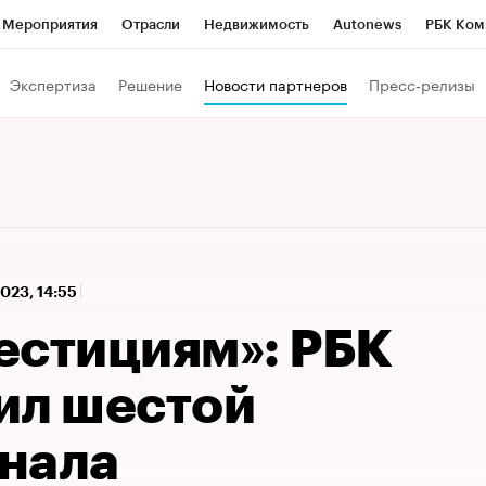
Мероприятия
Отрасли
Недвижимость
Autonews
РБК Ком
а управления РБК
РБК Образование
РБК Курсы
РБК Life
Т
Экспертиза
Решение
Новости партнеров
Пресс-релизы
Город
Стиль
Крипто
РБК Бизнес-среда
Дискуссионный к
Франшизы
Газета
Спецпроекты СПб
Конференции СПб
Политика
Экономика
Бизнес
Технологии и медиа
Фин
023, 14:55
естициям»: РБК
ил шестой
нала