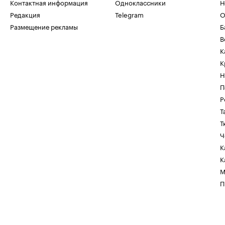
Контактная информация
Одноклассники
Н
Редакция
Telegram
О
Размещение рекламы
Б
В
К
К
Н
П
Р
Т
Т
Ч
К
К
М
П