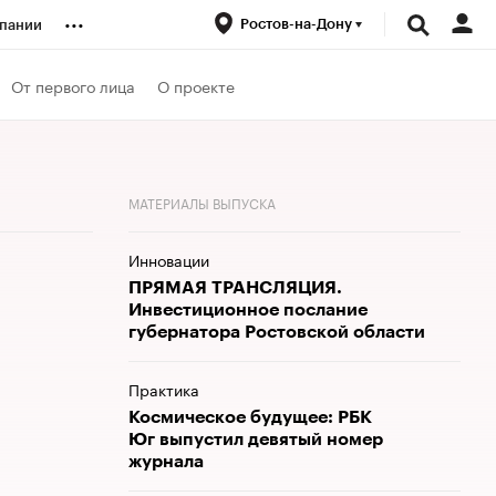
...
Ростов-на-Дону
пании
ренды
От первого лица
О проекте
луб
МАТЕРИАЛЫ ВЫПУСКА
ансы
Инновации
ПРЯМАЯ ТРАНСЛЯЦИЯ.
Инвестиционное послание
губернатора Ростовской области
Практика
Космическое будущее: РБК
Юг выпустил девятый номер
журнала