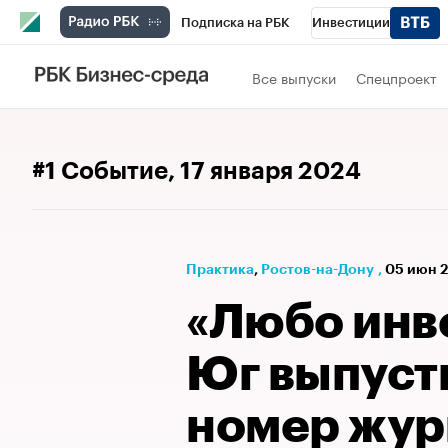
Подписка на РБК
Инвестиции
Телеканал
РБК Вино
Спорт
Школ
Все выпуски
Спецпроект
Визионеры
Национальные проекты
Исследования
Кредитные рейтинги
#1 Событие
, 17 января 2024
Спецпроекты
Проверка контрагентов
Рынок наличной валюты
Практика
⁠,
Ростов-на-Дону
,
05 июн 2
«Любо инв
Юг выпуст
номер жур