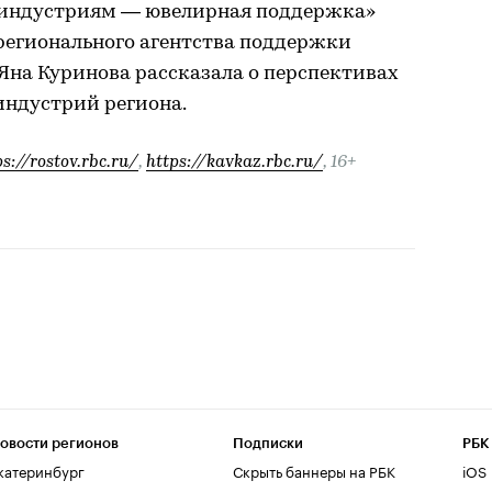
 индустриям — ювелирная поддержка»
регионального агентства поддержки
на Куринова рассказала о перспективах
индустрий региона.
ps://rostov.rbc.ru/
,
https://kavkaz.rbc.ru/
, 16+
овости регионов
Подписки
РБК
катеринбург
Скрыть баннеры на РБК
iOS