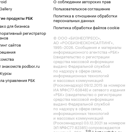
roid
О соблюдении авторских прав
allery
Пользовательское соглашение
Политика в отношении обработки
гие продукты РБК
персональных данных
ако для бизнеса
Политика обработки файлов cookie
поративный регистратор
енов
© ООО «БИЗНЕСПРЕСС»,
АО «РОСБИЗНЕСКОНСАЛТИНГ»,
тинг сайтов
1995–2026
. Сообщения и материалы
.решения
информационного агентства «РБК»
(свидетельство о регистрации
комства
средства массовой информации
 знакомств podbor.ru
выдано Федеральной службой
по надзору в сфере связи,
 Курсы
информационных технологий
ла управления РБК
и массовых коммуникаций
(Роскомнадзор) 09.12.2015 за номером
ИА №ФС77-63848) и сетевого издания
«РБК» (свидетельство о регистрации
средства массовой информации
выдано Федеральной службой
по надзору в сфере связи,
информационных технологий
и массовых коммуникаций
(Роскомнадзор) 03.12.2021 за номером
ЭЛ №ФС77-82385) сопровождаются
пометкой «РБК».
letters@rbc.ru