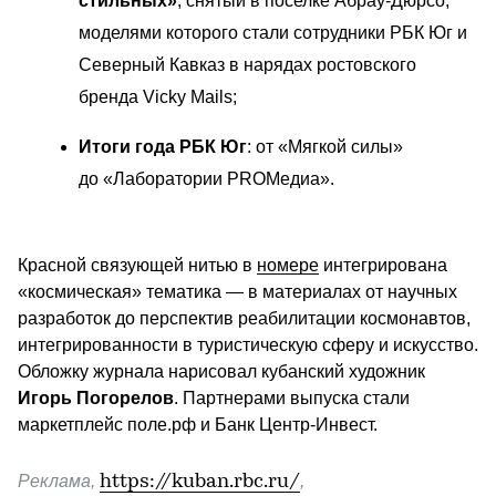
стильных»
, снятый в поселке Абрау-Дюрсо, 
моделями которого стали сотрудники РБК Юг и 
Северный Кавказ в нарядах ростовского 
бренда Vicky Mails; 
Итоги года РБК Юг
: от «Мягкой силы» 
до «Лаборатории PROМедиа».
Красной связующей нитью в 
номере
 интегрирована 
«космическая» тематика — в материалах от научных 
разработок до перспектив реабилитации космонавтов, 
интегрированности в туристическую сферу и искусство. 
Обложку журнала нарисовал кубанский художник 
Игорь Погорелов
. Партнерами выпуска стали 
маркетплейс поле.рф и Банк Центр-Инвест. 
Реклама,
https://kuban.rbc.ru/
,