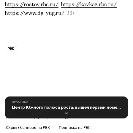
https://rostov.rbc.ru/
,
https://kavkaz.rbc.ru/
,
https://www.dg-yug.ru/
, 16+
ПРАКТИКА
Центр Южного полюса роста: вышел первый номер журнала РБК+Кавказ
Контактная информация
Редакция
Скрыть баннеры на РБК
Подписка на РБК