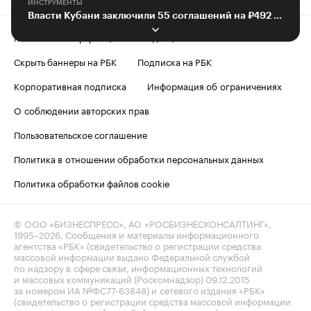
ИНСТРУМЕНТЫ
Власти Кубани заключили 55 соглашений на ₽492 млрд в рамках ПМЭФ-2026
Контактная информация
Редакция
Скрыть баннеры на РБК
Подписка на РБК
Корпоративная подписка
Информация об ограничениях
О соблюдении авторских прав
Пользовательское соглашение
Политика в отношении обработки персональных данных
Политика обработки файлов cookie
© ООО «БИЗНЕСПРЕСС», АО «РОСБИЗНЕСКОНСАЛТИНГ»,
1995–2026
. Сообщения и материалы информационного
агентства «РБК» (свидетельство о регистрации средства
массовой информации выдано Федеральной службой
по надзору в сфере связи, информационных технологий
и массовых коммуникаций (Роскомнадзор) 09.12.2015
за номером ИА №ФС77-63848) и сетевого издания «РБК»
(свидетельство о регистрации средства массовой информации