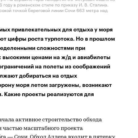
6 году в романском стиле по приказу И. В. Сталина.
сокой точкой береговой линии Сочи 663 метра над
амых привлекательных для отдыха у моря
ют цифры роста турпотока. Но в прошлом
пределенными сложностями при
: высокими ценами на ж/д и авиабилеты
ограничений на полеты из соображений
лжают добираться на отдых
торону моря летом загружены, возникают
. Какие проекты реализуются для
начала активное строительство обхода
я частью масштабного проекта
а — Сочи. Обход Адлера входит в пятерку