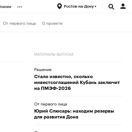
...
Ростов-на-Дону
пании
ренды
От первого лица
О проекте
луб
МАТЕРИАЛЫ ВЫПУСКА
ансы
Решение
Стало известно, сколько
инвестсоглашений Кубань заключит
на ПМЭФ-2026
От первого лица
Юрий Слюсарь: находим резервы
для развития Дона