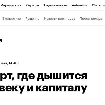
Мероприятия
Отрасли
Недвижимость
Autonews
РБК Ком
а управления РБК
РБК Образование
РБК Курсы
РБК Life
Т
Экспертиза
Решение
Новости партнеров
Пресс-релизы
Город
Стиль
Крипто
РБК Бизнес-среда
Дискуссионный к
Франшизы
Газета
Спецпроекты СПб
Конференции СПб
я
Политика
Экономика
Бизнес
Технологии и медиа
Фин
 мая, 14:40
рт, где дышится
веку и капиталу