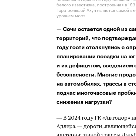
белого известняка, построенная в 193
Гора Большой Ахун является самой вы
уровнем моря
— Сочи остается одной из с
территорий, что подтвержда
году гости столкнулись с о
планировании поездки на юг
и их дефицитом, введением 
безопасности. Многие продо
на автомобилях, трассы в с
подчас многочасовые пробки
снижения нагрузки?
— В 2024 году ГК «Автодор» 
Адлера — дороги, являющейс
альтернативной трассы Джубг