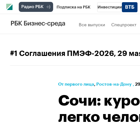
Подписка на РБК
Инвестиции
Телеканал
РБК Вино
Спорт
Школ
Все выпуски
Спецпроект
Визионеры
Национальные проекты
Исследования
Кредитные рейтинги
#1 Соглашения ПМЭФ-2026
, 29 ма
Спецпроекты
Проверка контрагентов
Рынок наличной валюты
От первого лица
⁠,
Ростов-на-Дону
,
29
Сочи: куро
легко чело