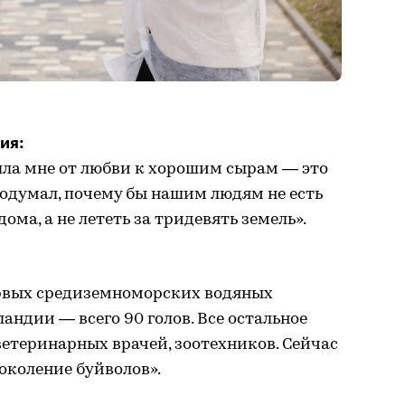
ия:
шла мне от любви к хорошим сырам — это
 подумал, почему бы нашим людям не есть
ома, а не лететь за тридевять земель».
ервых средиземноморских водяных
ландии — всего 90 голов. Все остальное
ветеринарных врачей, зоотехников. Сейчас
околение буйволов».