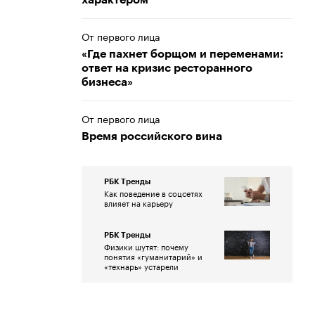
характером
От первого лица
«Где пахнет борщом и переменами:
ответ на кризис ресторанного
бизнеса»
От первого лица
Время российского вина
РБК Тренды
Как поведение в соцсетях
влияет на карьеру
РБК Тренды
Физики шутят: почему
понятия «гуманитарий» и
«технарь» устарели