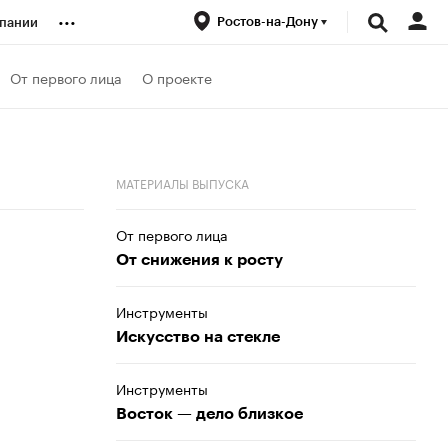
...
Ростов-на-Дону
пании
ренды
От первого лица
О проекте
луб
МАТЕРИАЛЫ ВЫПУСКА
ансы
От первого лица
От снижения к росту
Инструменты
Искусство на стекле
Инструменты
Восток — дело близкое