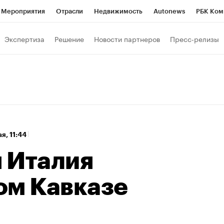
Мероприятия
Отрасли
Недвижимость
Autonews
РБК Ком
а управления РБК
РБК Образование
РБК Курсы
РБК Life
Т
Экспертиза
Решение
Новости партнеров
Пресс-релизы
Город
Стиль
Крипто
РБК Бизнес-среда
Дискуссионный к
Франшизы
Газета
Спецпроекты СПб
Конференции СПб
Политика
Экономика
Бизнес
Технологии и медиа
Фин
ая, 11:44
 Италия
ом Кавказе