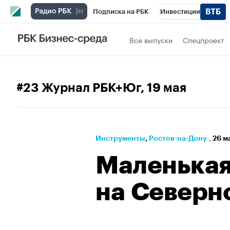
Подписка на РБК
Инвестиции
Телеканал
РБК Вино
Спорт
Школ
Все выпуски
Спецпроект
Визионеры
Национальные проекты
Исследования
Кредитные рейтинги
#23 Журнал РБК+Юг
, 19 мая
Спецпроекты
Проверка контрагентов
Рынок наличной валюты
Инструменты
⁠,
Ростов-на-Дону
,
26 м
Маленькая
на Северн