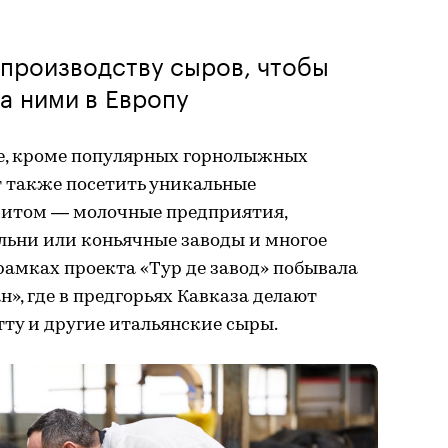
 производству сыров, чтобы
за ними в Европу
е, кроме популярных горнолыжных
т также посетить уникальные
ритом — молочные предприятия,
льни или коньячные заводы и многое
 рамках проекта «Тур де завод» побывала
», где в предгорьях Кавказа делают
тту и другие итальянские сыры.