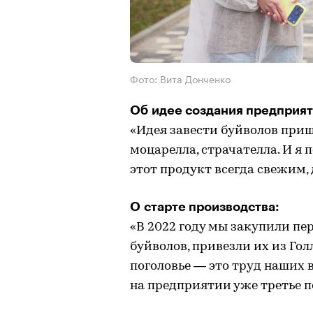
Фото: Вита Донченко
Об идее создания предприят
«Идея завести буйволов при
моцарелла, страчателла. И я
этот продукт всегда свежим, д
О старте производства:
«В 2022 году мы закупили п
буйволов, привезли их из Гол
поголовье — это труд наших 
на предприятии уже третье п