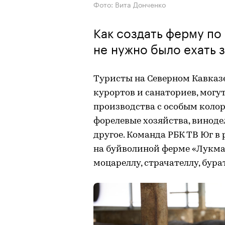
Фото: Вита Донченко
Как создать ферму по
не нужно было ехать 
Туристы на Северном Кавказ
курортов и санаториев, могу
производства с особым коло
форелевые хозяйства, виноде
другое. Команда РБК ТВ Юг в
на буйволиной ферме «Лукман
моцареллу, страчателлу, бура