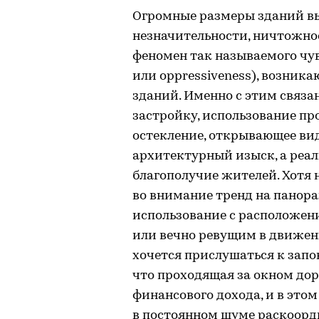
Огромные размеры зданий вы
незначительности, ничтожнос
феномен так называемого чувс
или oppressiveness), возник
зданий. Именно с этим связа
застройку, использование п
остекление, открывающее вид 
архитектурный изыск, а реал
благополучие жителей. Хотя
во внимание тренд на панора
использование с расположен
или вечно ревущим в движении
хочется прислушаться к запо
что проходящая за окном до
финансового дохода, и в этом
в постоянном шуме раскоорд