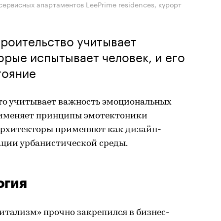
 сервисных апартаментов LeePrime residences, курорт
роительство учитывает
орые испытывает человек, и его
тояние
сто учитывает важность эмоциональных
рименяет принципы эмотектоники
 архитекторы применяют как дизайн-
ации урбанистической среды.
огия
тализм» прочно закрепился в бизнес-