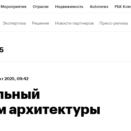
Мероприятия
Отрасли
Недвижимость
Autonews
РБК Ком
а управления РБК
РБК Образование
РБК Курсы
РБК Life
Т
Экспертиза
Решение
Новости партнеров
Пресс-релизы
Город
Стиль
Крипто
РБК Бизнес-среда
Дискуссионный к
Франшизы
Газета
Спецпроекты СПб
Конференции СПб
25
Политика
Экономика
Бизнес
Технологии и медиа
Фин
кт 2025, 09:42
льный
м архитектуры