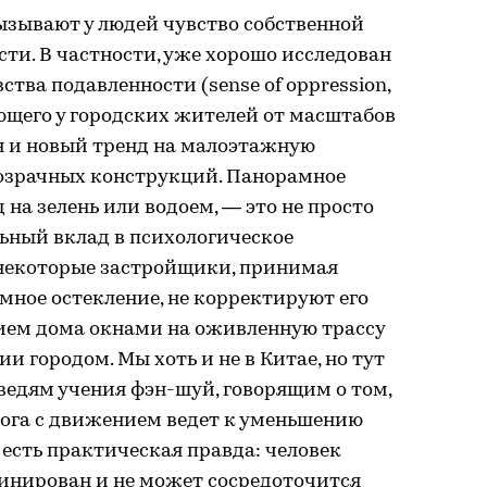
зывают у людей чувство собственной
ти. В частности, уже хорошо исследован
тва подавленности (sense of oppression,
ающего у городских жителей от масштабов
н и новый тренд на малоэтажную
розрачных конструкций. Панорамное
на зелень или водоем, — это не просто
ьный вклад в психологическое
 некоторые застройщики, принимая
мное остекление, не корректируют его
ием дома окнами на оживленную трассу
 городом. Мы хоть и не в Китае, но тут
ведям учения фэн-шуй, говорящим о том,
рога с движением ведет к уменьшению
 есть практическая правда: человек
инирован и не может сосредоточится