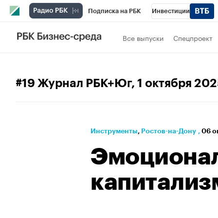
Подписка на РБК
Инвестиции
Телеканал
РБК Вино
Спорт
Школ
Все выпуски
Спецпроект
Визионеры
Национальные проекты
Исследования
Кредитные рейтинги
#19 Журнал РБК+Юг
, 1 октября 20
Спецпроекты
Проверка контрагентов
Рынок наличной валюты
Инструменты
⁠,
Ростов-на-Дону
,
06 о
Эмоциона
капитализ