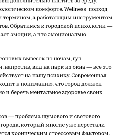
вы дополнительно платить за среду,
хологическом комфорте. Wellness-подход
ым термином, а работающим инструментом
ов. Обратимся к городской психологии —
вает эмоции, а что эмоционально
еоновых вывесок по ночам, гул
 напротив, вид на парк из окна — все это
действует на нашу психику. Современная
ходит к пониманию, что город должен
но и беречь ментальное здоровье своих
сов — проблема шумового и светового
 города, который многие уже перестали
яется хроническим стрессовым фактором.