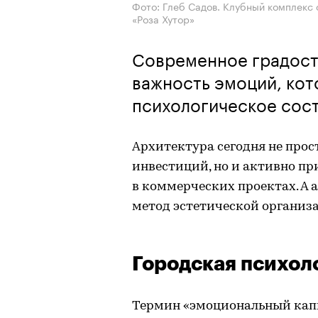
Фото: Глеб Садов. Клубный комплекс
«Роза Хутор»
Современное градост
важность эмоций, кот
психологическое сос
Архитектура сегодня не про
инвестиций, но и активно п
в коммерческих проектах. А
метод эстетической организ
Городская психол
Термин «эмоциональный капи