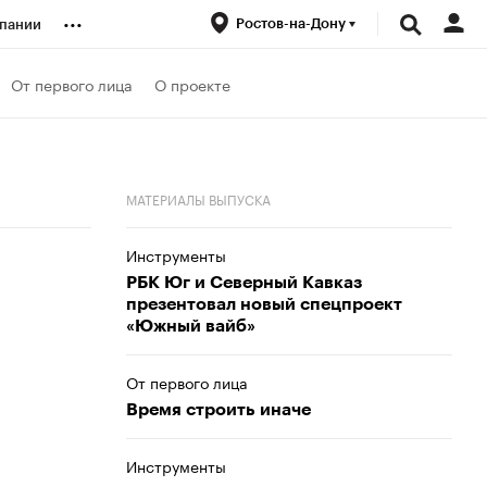
...
Ростов-на-Дону
пании
ренды
От первого лица
О проекте
луб
МАТЕРИАЛЫ ВЫПУСКА
ансы
Инструменты
РБК Юг и Северный Кавказ
презентовал новый спецпроект
«Южный вайб»
От первого лица
Время строить иначе
Инструменты