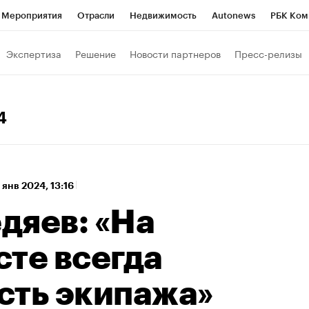
Мероприятия
Отрасли
Недвижимость
Autonews
РБК Ком
а управления РБК
РБК Образование
РБК Курсы
РБК Life
Т
Экспертиза
Решение
Новости партнеров
Пресс-релизы
Город
Стиль
Крипто
РБК Бизнес-среда
Дискуссионный к
Франшизы
Газета
Спецпроекты СПб
Конференции СПб
4
Политика
Экономика
Бизнес
Технологии и медиа
Фин
 янв 2024, 13:16
дяев: «На
те всегда
сть экипажа»