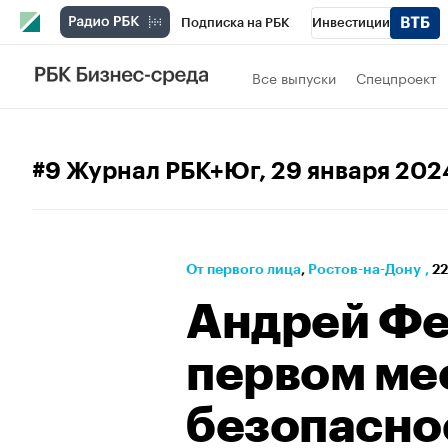
Подписка на РБК
Инвестиции
Телеканал
РБК Вино
Спорт
Школ
Все выпуски
Спецпроект
Визионеры
Национальные проекты
Исследования
Кредитные рейтинги
#9 Журнал РБК+Юг
, 29 января 202
Спецпроекты
Проверка контрагентов
Рынок наличной валюты
От первого лица
⁠,
Ростов-на-Дону
,
22
Андрей Фе
первом мес
безопасно