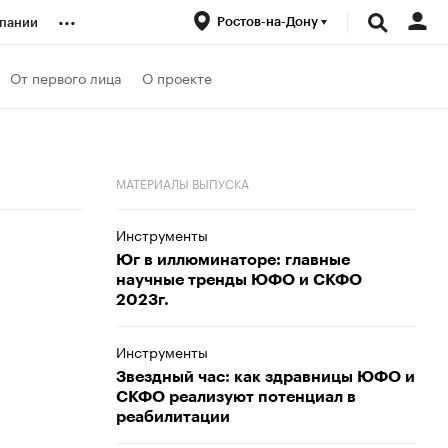
...
Ростов-на-Дону
пании
ренды
От первого лица
О проекте
луб
МАТЕРИАЛЫ ВЫПУСКА
ансы
Инструменты
Юг в иллюминаторе: главные
научные тренды ЮФО и СКФО
2023г.
Инструменты
Звездный час: как здравницы ЮФО и
СКФО реализуют потенциал в
реабилитации