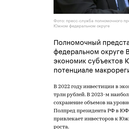
Фото: пресс-служба полномочного пр
Южном федеральном округе
Полномочный предста
федеральном округе 
экономик субъектов 
потенциале макрорег
В 2022 году инвестиции в эк
трлн рублей. В 2023-м наибо
сохранение объемов на уровн
Полпред президента РФ в ЮФ
привлекает инвесторов к Юж
роста.