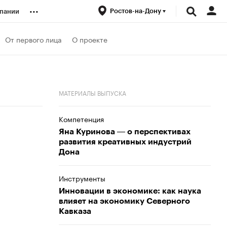
...
Ростов-на-Дону
пании
ренды
От первого лица
О проекте
луб
МАТЕРИАЛЫ ВЫПУСКА
ансы
Компетенция
Яна Куринова ― о перспективах
развития креативных индустрий
Дона
Инструменты
Инновации в экономике: как наука
влияет на экономику Северного
Кавказа