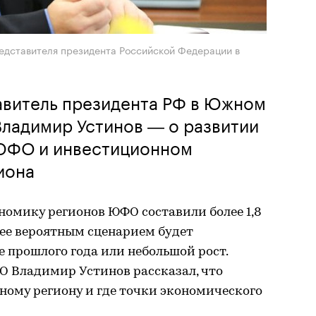
едставителя президента Российской Федерации в
витель президента РФ в Южном
Владимир Устинов ― о развитии
ЮФО и инвестиционном
иона
ономику регионов ЮФО составили более 1,8
лее вероятным сценарием будет
е прошлого года или небольшой рост.
О Владимир Устинов рассказал, что
ному региону и где точки экономического