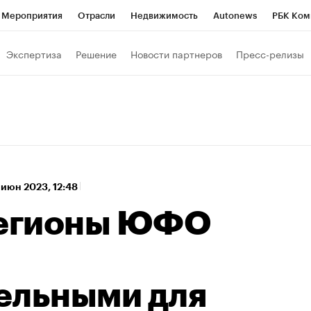
Мероприятия
Отрасли
Недвижимость
Autonews
РБК Ком
а управления РБК
РБК Образование
РБК Курсы
РБК Life
Т
Экспертиза
Решение
Новости партнеров
Пресс-релизы
Город
Стиль
Крипто
РБК Бизнес-среда
Дискуссионный к
Франшизы
Газета
Спецпроекты СПб
Конференции СПб
Политика
Экономика
Бизнес
Технологии и медиа
Фин
 июн 2023, 12:48
Регионы ЮФО
ельными для