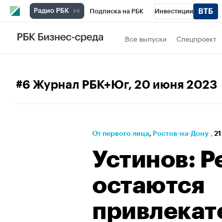
Подписка на РБК
Инвестиции
Телеканал
РБК Вино
Спорт
Школ
Все выпуски
Спецпроект
Визионеры
Национальные проекты
Исследования
Кредитные рейтинги
#6 Журнал РБК+Юг
, 20 июня 2023
Спецпроекты
Проверка контрагентов
Рынок наличной валюты
От первого лица
⁠,
Ростов-на-Дону
,
21
Устинов: 
остаются
привлекат