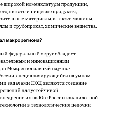
ке широкой номенклатуры продукции,
сегодня: это и пищевые продукты,
роительные материалы, а также машины,
ллы и трубопрокат, химические вещества.
ал макрорегиона?
ый федеральный округ обладает
овательным и инновационным
здан Межрегиональный научно-
России, специализирующийся на умном
ыми задачами НОЦ являются создание
 решений для устойчивой
внедрение их на Юге России как пилотной
технологий в технологические цепочки