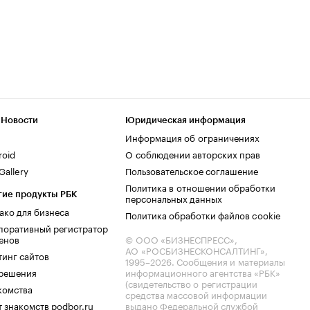
 Новости
Юридическая информация
Информация об ограничениях
roid
О соблюдении авторских прав
allery
Пользовательское соглашение
Политика в отношении обработки
гие продукты РБК
персональных данных
ако для бизнеса
Политика обработки файлов cookie
поративный регистратор
енов
© ООО «БИЗНЕСПРЕСС»,
АО «РОСБИЗНЕСКОНСАЛТИНГ»,
тинг сайтов
1995–2026
. Сообщения и материалы
.решения
информационного агентства «РБК»
(свидетельство о регистрации
комства
средства массовой информации
 знакомств podbor.ru
выдано Федеральной службой