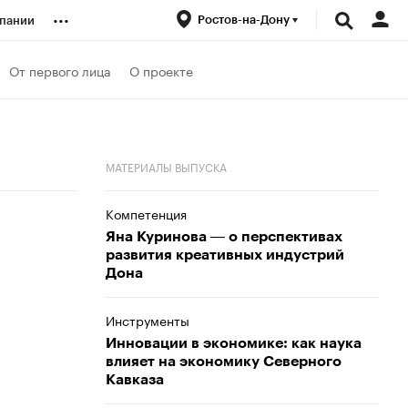
...
Ростов-на-Дону
пании
ренды
От первого лица
О проекте
луб
МАТЕРИАЛЫ ВЫПУСКА
ансы
Компетенция
Яна Куринова ― о перспективах
развития креативных индустрий
Дона
Инструменты
Инновации в экономике: как наука
влияет на экономику Северного
Кавказа