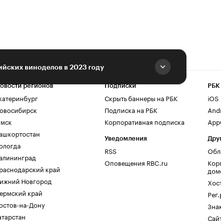
йских виноделов в 2023 году
овости регионов
Подписки
РБК
катеринбург
Скрыть баннеры на РБК
iOS
овосибирск
Подписка на РБК
And
мск
Корпоративная подписка
AppG
ашкортостан
Уведомления
Дру
ологда
RSS
Обл
алининград
Оповещения RBC.ru
Кор
раснодарский край
дом
ижний Новгород
Хос
ермский край
Рег
остов-на-Дону
Зна
атарстан
Сайт