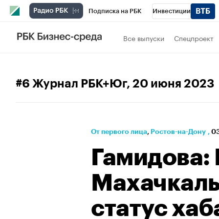
Подписка на РБК
Инвестиции
Телеканал
РБК Вино
Спорт
Школ
Все выпуски
Спецпроект
Визионеры
Национальные проекты
Исследования
Кредитные рейтинги
#6 Журнал РБК+Юг
, 20 июня 2023
Спецпроекты
Проверка контрагентов
Рынок наличной валюты
От первого лица
⁠,
Ростов-на-Дону
,
03
Гамидова:
Махачкалы
статус хаб