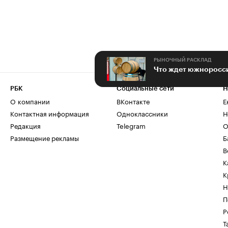
РЫНОЧНЫЙ РАСКЛАД
Что ждет южноросси
РБК
Социальные сети
Н
О компании
ВКонтакте
Е
Контактная информация
Одноклассники
Н
Редакция
Telegram
О
Размещение рекламы
Б
В
К
К
Н
П
Р
Т