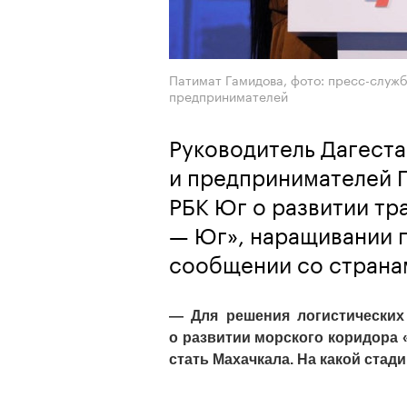
Патимат Гамидова, фото: пресс-служ
предпринимателей
Руководитель Дагест
и предпринимателей 
РБК Юг о развитии т
— Юг», наращивании 
сообщении со страна
— Для решения логистических
о развитии морского коридора 
стать Махачкала. На какой стад