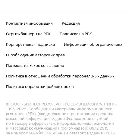
Контактная информация
Редакция
Скрыть баннеры на РБК
Подписка на РБК
Корпоративная подписка
Информация об ограничениях
О соблюдении авторских прав
Пользовательское соглашение
Политика в отношении обработки персональных данных
Политика обработки файлов cookie
© ООО «БИЗНЕСПРЕСС», АО «РОСБИЗНЕСКОНСАЛТИНГ»,
1995–2026
. Сообщения и материалы информационного
агентства «РБК» (свидетельство о регистрации средства
массовой информации выдано Федеральной службой
по надзору в сфере связи, информационных технологий
и массовых коммуникаций (Роскомнадзор) 09.12.2015
за номером ИА №ФС77-63848) и сетевого издания «РБК»