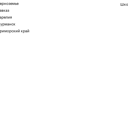
ерноземье
Шко
авказ
арелия
урманск
риморский край