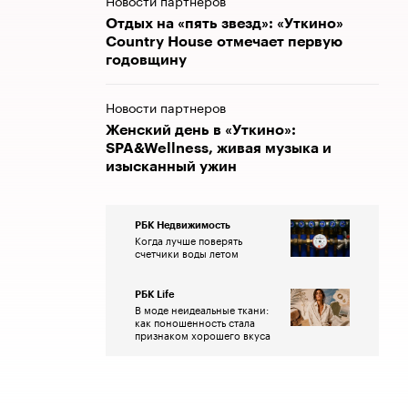
Новости партнеров
Отдых на «пять звезд»: «Уткино»
Country House отмечает первую
годовщину
Новости партнеров
Женский день в «Уткино»:
SPA&Wellness, живая музыка и
изысканный ужин
РБК Недвижимость
Когда лучше поверять
счетчики воды летом
РБК Life
В моде неидеальные ткани:
как поношенность стала
признаком хорошего вкуса