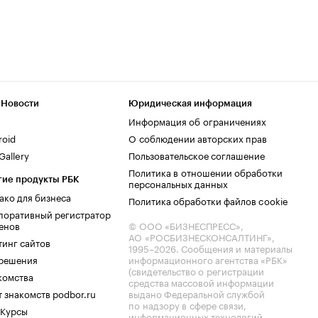
 Новости
Юридическая информация
Информация об ограничениях
roid
О соблюдении авторских прав
allery
Пользовательское соглашение
Политика в отношении обработки
гие продукты РБК
персональных данных
ако для бизнеса
Политика обработки файлов cookie
поративный регистратор
енов
© ООО «БИЗНЕСПРЕСС»,
АО «РОСБИЗНЕСКОНСАЛТИНГ»,
тинг сайтов
1995–2026
. Сообщения и материалы
.решения
информационного агентства «РБК»
(свидетельство о регистрации
комства
средства массовой информации
 знакомств podbor.ru
выдано Федеральной службой
по надзору в сфере связи,
 Курсы
информационных технологий