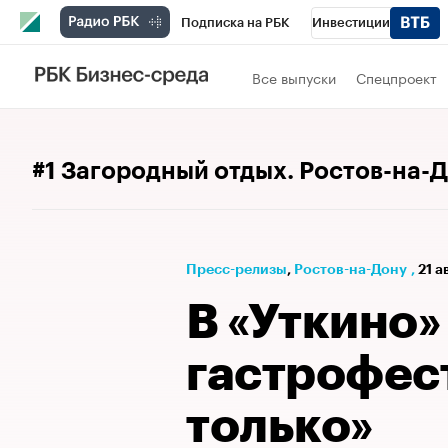
Подписка на РБК
Инвестиции
Телеканал
РБК Вино
Спорт
Школ
Все выпуски
Спецпроект
Визионеры
Национальные проекты
Исследования
Кредитные рейтинги
#1 Загородный отдых. Ростов-на-
Спецпроекты
Проверка контрагентов
Рынок наличной валюты
Пресс-релизы
⁠,
Ростов-на-Дону
,
21 а
В «Уткино»
гастрофест
только»