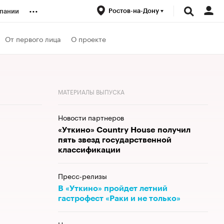
...
Ростов-на-Дону
пании
ренды
От первого лица
О проекте
луб
МАТЕРИАЛЫ ВЫПУСКА
ансы
Новости партнеров
«Уткино» Country House получил
пять звезд государственной
классификации
Пресс-релизы
В «Уткино» пройдет летний
гастрофест «Раки и не только»