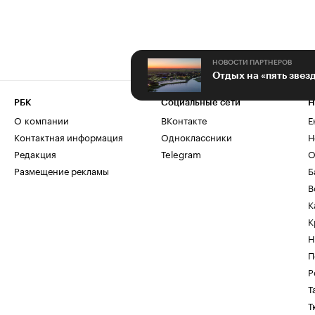
НОВОСТИ ПАРТНЕРОВ
РБК
Социальные сети
Н
О компании
ВКонтакте
Е
Контактная информация
Одноклассники
Н
Редакция
Telegram
О
Размещение рекламы
Б
В
К
К
Н
П
Р
Т
Т