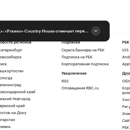
Отдых на «пять звезд»: «Уткино» Country House отмечает первую годовщину
овости регионов
Подписки
РБК
катеринбург
Скрыть баннеры на РБК
iOS
овосибирск
Подписка на РБК
And
мск
Корпоративная подписка
AppG
ашкортостан
Уведомления
Дру
ологда
RSS
Обл
алининград
Оповещения RBC.ru
Кор
раснодарский край
дом
ижний Новгород
Хос
ермский край
Рег
остов-на-Дону
Зна
атарстан
Сайт
юмень
РБК