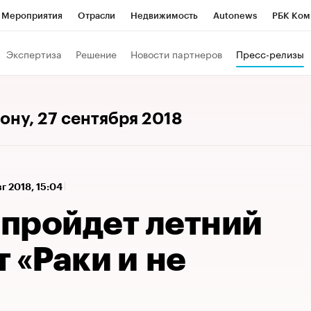
Мероприятия
Отрасли
Недвижимость
Autonews
РБК Ком
а управления РБК
РБК Образование
РБК Курсы
РБК Life
Т
Экспертиза
Решение
Новости партнеров
Пресс-релизы
Город
Стиль
Крипто
РБК Бизнес-среда
Дискуссионный к
Франшизы
Газета
Спецпроекты СПб
Конференции СПб
Дону
, 27 сентября 2018
Политика
Экономика
Бизнес
Технологии и медиа
Фин
вг 2018, 15:04
 пройдет летний
 «Раки и не