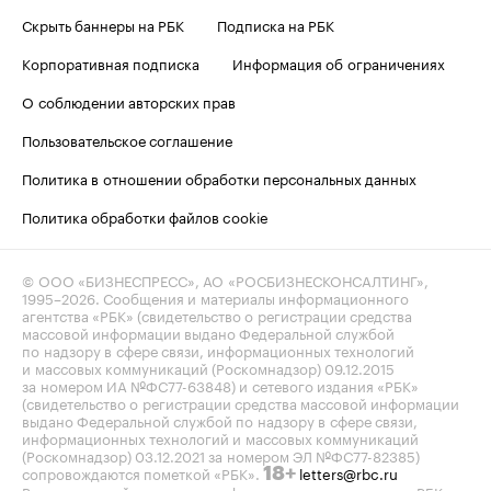
Скрыть баннеры на РБК
Подписка на РБК
Корпоративная подписка
Информация об ограничениях
О соблюдении авторских прав
Пользовательское соглашение
Политика в отношении обработки персональных данных
Политика обработки файлов cookie
© ООО «БИЗНЕСПРЕСС», АО «РОСБИЗНЕСКОНСАЛТИНГ»,
1995–2026
. Сообщения и материалы информационного
агентства «РБК» (свидетельство о регистрации средства
массовой информации выдано Федеральной службой
по надзору в сфере связи, информационных технологий
и массовых коммуникаций (Роскомнадзор) 09.12.2015
за номером ИА №ФС77-63848) и сетевого издания «РБК»
(свидетельство о регистрации средства массовой информации
выдано Федеральной службой по надзору в сфере связи,
информационных технологий и массовых коммуникаций
(Роскомнадзор) 03.12.2021 за номером ЭЛ №ФС77-82385)
сопровождаются пометкой «РБК».
letters@rbc.ru
18+