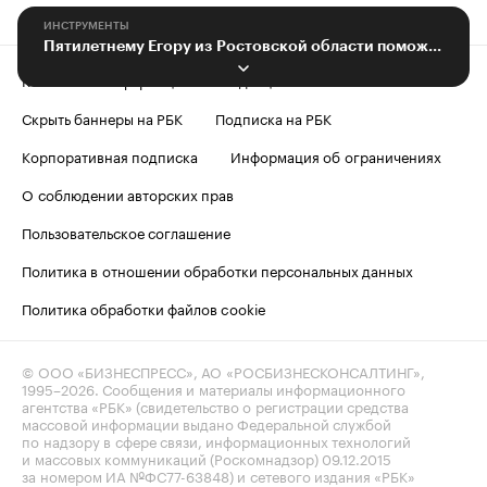
ИНСТРУМЕНТЫ
Пятилетнему Егору из Ростовской области поможет лечение
Контактная информация
Редакция
Скрыть баннеры на РБК
Подписка на РБК
Корпоративная подписка
Информация об ограничениях
О соблюдении авторских прав
Пользовательское соглашение
Политика в отношении обработки персональных данных
Политика обработки файлов cookie
© ООО «БИЗНЕСПРЕСС», АО «РОСБИЗНЕСКОНСАЛТИНГ»,
1995–2026
. Сообщения и материалы информационного
агентства «РБК» (свидетельство о регистрации средства
массовой информации выдано Федеральной службой
по надзору в сфере связи, информационных технологий
и массовых коммуникаций (Роскомнадзор) 09.12.2015
за номером ИА №ФС77-63848) и сетевого издания «РБК»