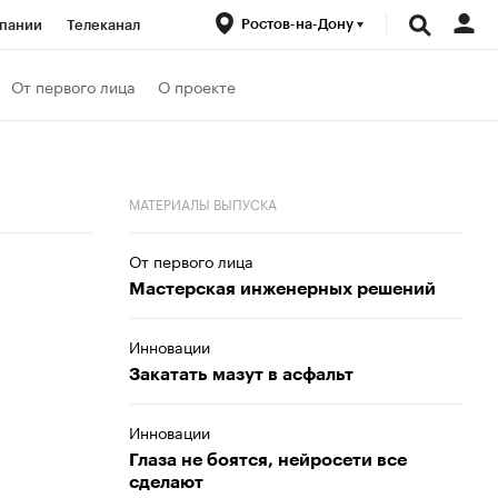
Ростов-на-Дону
пании
Телеканал
ионеры
От первого лица
О проекте
вания
Проверка контрагентов
МАТЕРИАЛЫ ВЫПУСКА
От первого лица
Мастерская инженерных решений
Инновации
Закатать мазут в асфальт
Инновации
Глаза не боятся, нейросети все
сделают