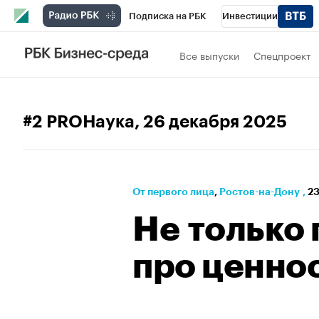
Подписка на РБК
Инвестиции
РБК Вино
Спорт
Школа управления
Все выпуски
Спецпроект
Национальные проекты
Город
Стил
Кредитные рейтинги
Франшизы
Га
#2 PROНаука
, 26 декабря 2025
Политика
Экономика
Бизнес
Те
От первого лица
⁠,
Ростов-на-Дону
,
23
Не только 
про ценно