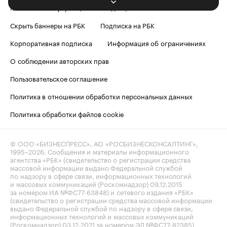
Контактная информация
Редакция
Скрыть баннеры на РБК
Подписка на РБК
Корпоративная подписка
Информация об ограничениях
О соблюдении авторских прав
Пользовательское соглашение
Политика в отношении обработки персональных данных
Политика обработки файлов cookie
© ООО «БИЗНЕСПРЕСС», АО «РОСБИЗНЕСКОНСАЛТИНГ»,
1995–2026
. Сообщения и материалы информационного
агентства «РБК» (свидетельство о регистрации средства
массовой информации выдано Федеральной службой
по надзору в сфере связи, информационных технологий
и массовых коммуникаций (Роскомнадзор) 09.12.2015
за номером ИА №ФС77-63848) и сетевого издания «РБК»
(свидетельство о регистрации средства массовой информации
выдано Федеральной службой по надзору в сфере связи,
информационных технологий и массовых коммуникаций
(Роскомнадзор) 03.12.2021 за номером ЭЛ №ФС77-82385)