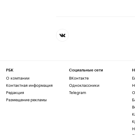
РБК
Социальные сети
Н
О компании
ВКонтакте
Е
Контактная информация
Одноклассники
Н
Редакция
Telegram
О
Размещение рекламы
Б
В
К
К
Н