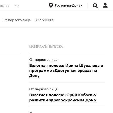
...
Ростов-на-Дону
пании
ренды
От первого лица
О проекте
луб
МАТЕРИАЛЫ ВЫПУСКА
ансы
От первого лица
Взлетная полоса: Ирина Шувалова о
программе «Доступная среда» на
Дону
От первого лица
Взлетная полоса: Юрий Кобзев о
развитии здравоохранения Дона