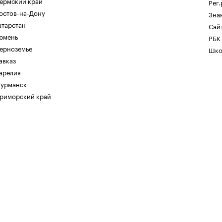
ермский край
Рег
остов-на-Дону
Зна
атарстан
Сайт
юмень
РБК
ерноземье
Шко
авказ
арелия
урманск
риморский край