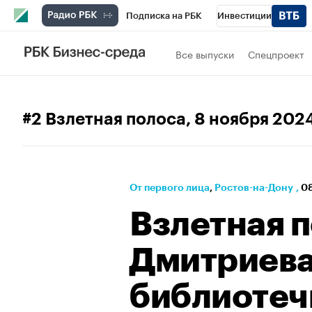
Подписка на РБК
Инвестиции
Телеканал
РБК Вино
Спорт
Школ
Все выпуски
Спецпроект
Визионеры
Национальные проекты
Исследования
Кредитные рейтинги
#2 Взлетная полоса
, 8 ноября 202
Спецпроекты
Проверка контрагентов
Рынок наличной валюты
От первого лица
⁠,
Ростов-на-Дону
,
08
Взлетная п
Дмитриева
библиотеч