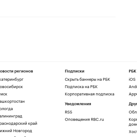
овости регионов
Подписки
РБК
катеринбург
Скрыть баннеры на РБК
iOS
овосибирск
Подписка на РБК
And
мск
Корпоративная подписка
AppG
ашкортостан
Уведомления
Дру
ологда
RSS
Обл
алининград
Оповещения RBC.ru
Кор
раснодарский край
дом
ижний Новгород
Хос