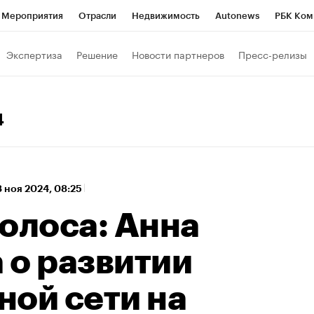
Мероприятия
Отрасли
Недвижимость
Autonews
РБК Ком
а управления РБК
РБК Образование
РБК Курсы
РБК Life
Т
Экспертиза
Решение
Новости партнеров
Пресс-релизы
Город
Стиль
Крипто
РБК Бизнес-среда
Дискуссионный к
Франшизы
Газета
Спецпроекты СПб
Конференции СПб
4
Политика
Экономика
Бизнес
Технологии и медиа
Фин
 ноя 2024, 08:25
олоса: Анна
 о развитии
ной сети на