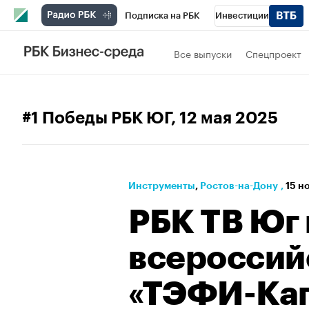
Подписка на РБК
Инвестиции
Телеканал
РБК Вино
Спорт
Школ
Все выпуски
Спецпроект
Визионеры
Национальные проекты
Исследования
Кредитные рейтинги
#1 Победы РБК ЮГ
, 12 мая 2025
Спецпроекты
Проверка контрагентов
Рынок наличной валюты
Инструменты
⁠,
Ростов-на-Дону
,
15 н
РБК ТВ Юг
всероссий
«ТЭФИ-Кап