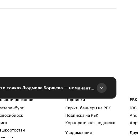
Гендиректор «Бизнес и точка» Людмила Борщева — номинант конкурса «Триумф»
овости регионов
Подписки
РБК
катеринбург
Скрыть баннеры на РБК
iOS
овосибирск
Подписка на РБК
And
мск
Корпоративная подписка
AppG
ашкортостан
Уведомления
Дру
ологда