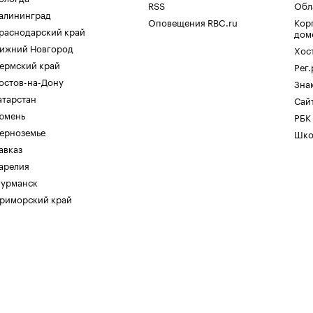
RSS
Обл
алининград
Оповещения RBC.ru
Кор
раснодарский край
дом
ижний Новгород
Хос
ермский край
Рег
остов-на-Дону
Зна
атарстан
Сайт
юмень
РБК
ерноземье
Шко
авказ
арелия
урманск
риморский край