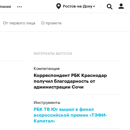
...
Ростов-на-Дону
пании
ренды
От первого лица
О проекте
луб
МАТЕРИАЛЫ ВЫПУСКА
ансы
Компетенция
Корреспондент РБК Краснодар
получил благодарность от
администрации Сочи
Инструменты
РБК ТВ Юг вышел в финал
всероссийской премии «ТЭФИ-
Капитал»