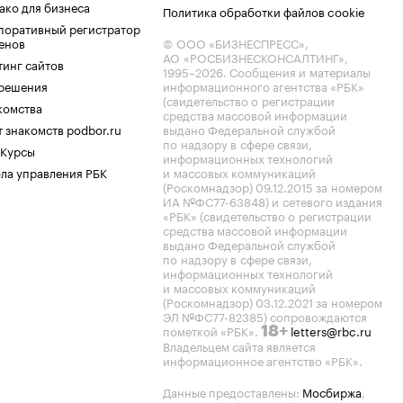
ако для бизнеса
Политика обработки файлов cookie
поративный регистратор
енов
© ООО «БИЗНЕСПРЕСС»,
АО «РОСБИЗНЕСКОНСАЛТИНГ»,
тинг сайтов
1995–2026
. Сообщения и материалы
.решения
информационного агентства «РБК»
(свидетельство о регистрации
комства
средства массовой информации
 знакомств podbor.ru
выдано Федеральной службой
по надзору в сфере связи,
 Курсы
информационных технологий
ла управления РБК
и массовых коммуникаций
(Роскомнадзор) 09.12.2015 за номером
ИА №ФС77-63848) и сетевого издания
«РБК» (свидетельство о регистрации
средства массовой информации
выдано Федеральной службой
по надзору в сфере связи,
информационных технологий
и массовых коммуникаций
(Роскомнадзор) 03.12.2021 за номером
ЭЛ №ФС77-82385) сопровождаются
пометкой «РБК».
letters@rbc.ru
18+
Владельцем сайта является
информационное агентство «РБК».
Данные предоставлены:
Мосбиржа
,