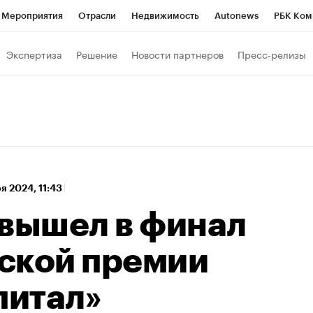
Мероприятия
Отрасли
Недвижимость
Autonews
РБК Ком
а управления РБК
РБК Образование
РБК Курсы
РБК Life
Т
Экспертиза
Решение
Новости партнеров
Пресс-релизы
Город
Стиль
Крипто
РБК Бизнес-среда
Дискуссионный к
Франшизы
Газета
Спецпроекты СПб
Конференции СПб
Политика
Экономика
Бизнес
Технологии и медиа
Фин
оя 2024, 11:43
 вышел в финал
ской премии
итал»