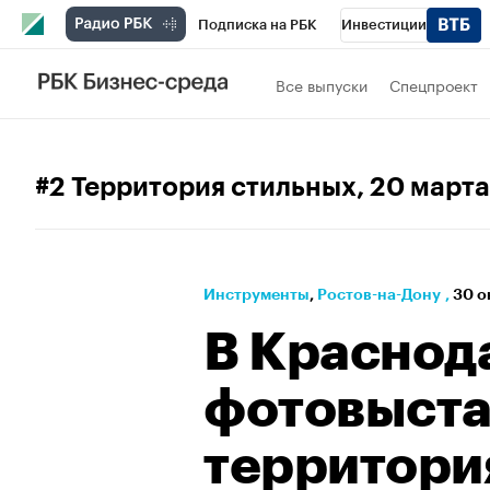
Подписка на РБК
Инвестиции
Телеканал
РБК Вино
Спорт
Школ
Все выпуски
Спецпроект
Визионеры
Национальные проекты
Исследования
Кредитные рейтинги
#2 Территория стильных
, 20 март
Спецпроекты
Проверка контрагентов
Рынок наличной валюты
Инструменты
⁠,
Ростов-на-Дону
,
30 о
В Краснод
фотовыста
территори