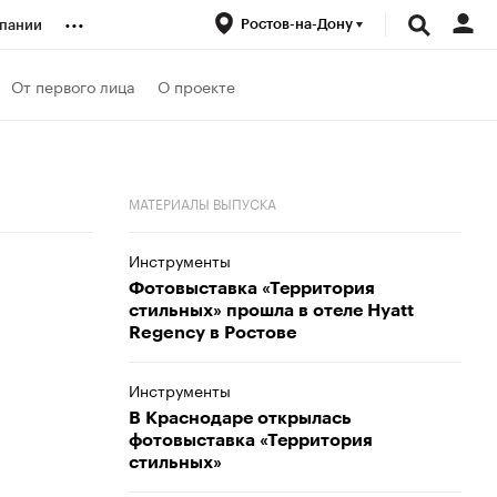
...
Ростов-на-Дону
пании
ренды
От первого лица
О проекте
луб
МАТЕРИАЛЫ ВЫПУСКА
ансы
Инструменты
Фотовыставка «Территория
стильных» прошла в отеле Hyatt
Regency в Ростове
Инструменты
В Краснодаре открылась
фотовыставка «Территория
стильных»