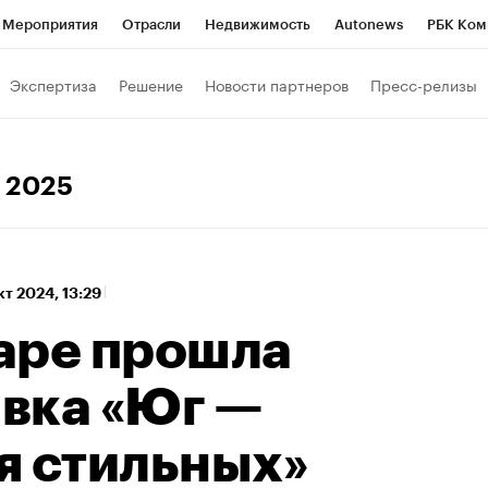
Мероприятия
Отрасли
Недвижимость
Autonews
РБК Ком
а управления РБК
РБК Образование
РБК Курсы
РБК Life
Т
Экспертиза
Решение
Новости партнеров
Пресс-релизы
Город
Стиль
Крипто
РБК Бизнес-среда
Дискуссионный к
Франшизы
Газета
Спецпроекты СПб
Конференции СПб
а 2025
Политика
Экономика
Бизнес
Технологии и медиа
Фин
кт 2024, 13:29
аре прошла
вка «Юг —
я стильных»