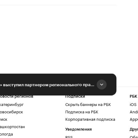
Агрохолдинг «СТЕПЬ» выступил партнером регионального праздника Масленицы
овости регионов
Подписки
РБК
катеринбург
Скрыть баннеры на РБК
iOS
овосибирск
Подписка на РБК
And
мск
Корпоративная подписка
AppG
ашкортостан
Уведомления
Дру
ологда
RSS
Обл