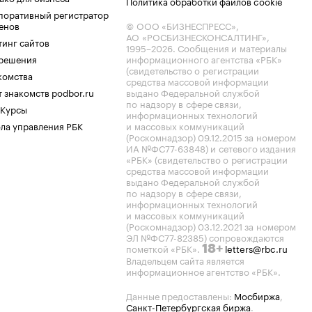
Политика обработки файлов cookie
поративный регистратор
енов
© ООО «БИЗНЕСПРЕСС»,
АО «РОСБИЗНЕСКОНСАЛТИНГ»,
тинг сайтов
1995–2026
. Сообщения и материалы
.решения
информационного агентства «РБК»
(свидетельство о регистрации
комства
средства массовой информации
 знакомств podbor.ru
выдано Федеральной службой
по надзору в сфере связи,
 Курсы
информационных технологий
ла управления РБК
и массовых коммуникаций
(Роскомнадзор) 09.12.2015 за номером
ИА №ФС77-63848) и сетевого издания
«РБК» (свидетельство о регистрации
средства массовой информации
выдано Федеральной службой
по надзору в сфере связи,
информационных технологий
и массовых коммуникаций
(Роскомнадзор) 03.12.2021 за номером
ЭЛ №ФС77-82385) сопровождаются
пометкой «РБК».
letters@rbc.ru
18+
Владельцем сайта является
информационное агентство «РБК».
Данные предоставлены:
Мосбиржа
,
Санкт-Петербургская биржа
.