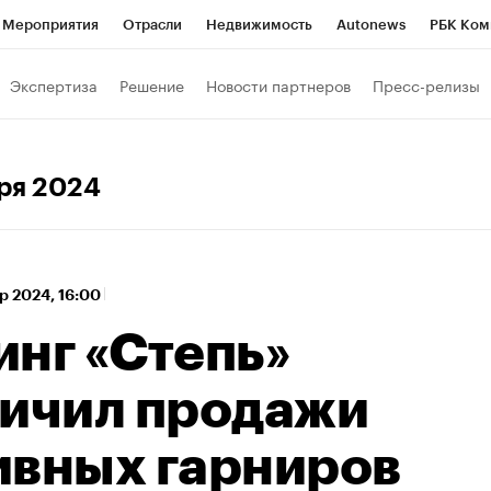
Мероприятия
Отрасли
Недвижимость
Autonews
РБК Ком
а управления РБК
РБК Образование
РБК Курсы
РБК Life
Т
Экспертиза
Решение
Новости партнеров
Пресс-релизы
Город
Стиль
Крипто
РБК Бизнес-среда
Дискуссионный к
Франшизы
Газета
Спецпроекты СПб
Конференции СПб
бря 2024
Политика
Экономика
Бизнес
Технологии и медиа
Фин
р 2024, 16:00
инг «Степь»
личил продажи
ивных гарниров