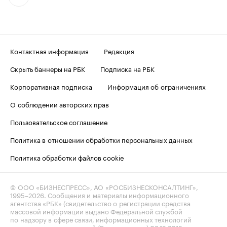
Контактная информация
Редакция
Скрыть баннеры на РБК
Подписка на РБК
Корпоративная подписка
Информация об ограничениях
О соблюдении авторских прав
Пользовательское соглашение
Политика в отношении обработки персональных данных
Политика обработки файлов cookie
© ООО «БИЗНЕСПРЕСС», АО «РОСБИЗНЕСКОНСАЛТИНГ»,
1995–2026
. Сообщения и материалы информационного
агентства «РБК» (свидетельство о регистрации средства
массовой информации выдано Федеральной службой
по надзору в сфере связи, информационных технологий
и массовых коммуникаций (Роскомнадзор) 09.12.2015