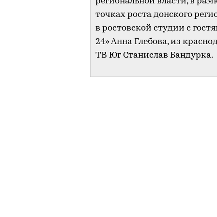
региональной власти, в рам
точках роста донского реги
в ростовской студии с гост
24» Анна Глебова, из красн
ТВ Юг Станислав Бандурка.