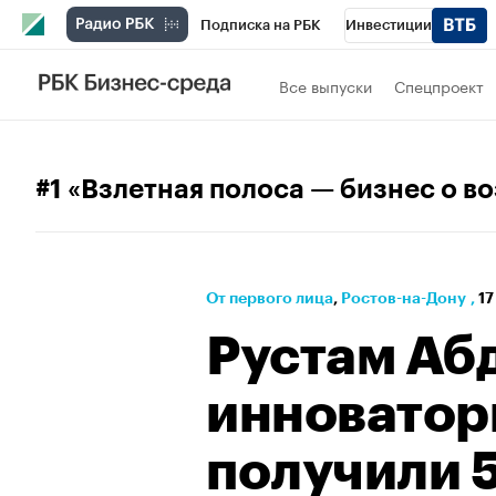
Подписка на РБК
Инвестиции
РБК Вино
Спорт
Школа управления
Все выпуски
Спецпроект
Национальные проекты
Город
Стил
Кредитные рейтинги
Франшизы
Га
#1 «Взлетная полоса — бизнес о в
Политика
Экономика
Бизнес
Те
От первого лица
⁠,
Ростов-на-Дону
,
17
Рустам Аб
инноваторы
получили 