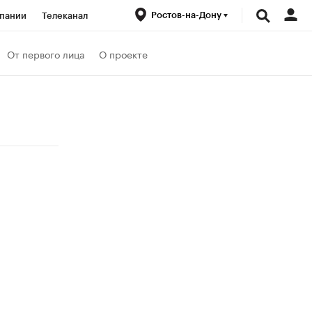
Ростов-на-Дону
пании
Телеканал
ионеры
От первого лица
О проекте
вания
Проверка контрагентов