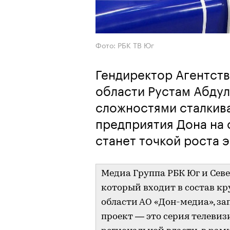
Фото: РБК ТВ Юг
Гендиректор Агентств
области Рустам Абдул
сложностями сталкив
предприятия Дона на 
станет точкой роста 
Медиа Группа РБК Юг и Севе
который входит в состав к
области АО «Дон-медиа», за
проект — это серия телеви