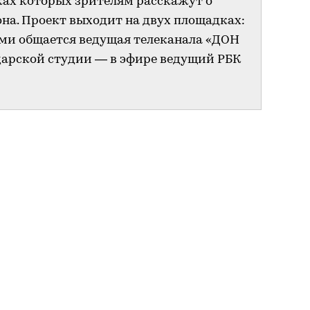
ках которых зрителям расскажут о
она. Проект выходит на двух площадках:
ями общается ведущая телеканала «ДОН
одарской студии — в эфире ведущий РБК