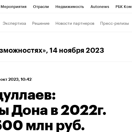
Мероприятия
Отрасли
Недвижимость
Autonews
РБК Ком
 РБК
РБК Образование
РБК Курсы
РБК Life
Тренды
Виз
Экспертиза
Решение
Новости партнеров
Пресс-релизы
ь
Крипто
РБК Бизнес-среда
Дискуссионный клуб
Исследо
зета
Спецпроекты СПб
Конференции СПб
Спецпроекты
озможностях»
, 14 ноября 2023
хнологии и медиа
Финансы
Рынок наличной валюты
 окт 2023, 10:42
дуллаев:
 Дона в 2022г.
500 млн руб.