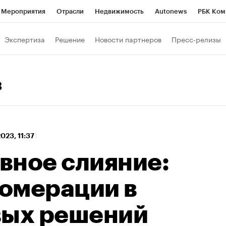
Мероприятия
Отрасли
Недвижимость
Autonews
РБК Ком
 РБК
РБК Образование
РБК Курсы
РБК Life
Тренды
Виз
Экспертиза
Решение
Новости партнеров
Пресс-релизы
ь
Крипто
РБК Бизнес-среда
Дискуссионный клуб
Исследо
зета
Спецпроекты СПб
Конференции СПб
Спецпроекты
3
хнологии и медиа
Финансы
Рынок наличной валюты
2023, 11:37
вное слияние:
омерации в
вых решений