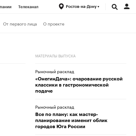
Ростов-на-Дону
пании
Телеканал
ионеры
От первого лица
О проекте
вания
Проверка контрагентов
МАТЕРИАЛЫ ВЫПУСКА
Рыночный расклад
«ОнегинДача»: очарование русской
классики в гастрономической
подаче
Рыночный расклад
Все по плану: как мастер-
планирование изменит облик
городов Юга России