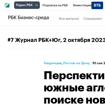
Подписка на РБК
Инвестиции
РБК Вино
Спорт
Школа управления
Все выпуски
Спецпроект
Национальные проекты
Город
Стил
Кредитные рейтинги
Франшизы
Га
#7 Журнал РБК+Юг
, 2 октября 202
Политика
Экономика
Бизнес
Те
Тенденции
⁠,
Ростов-на-Дону
,
10 сен 
Перспекти
южные агл
поиске но