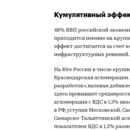
Кумулятивный эффе
48% ВВП российской экономи
приходится именно на круп
эффект достигается за счет 
инфраструктурных решений.
На Юге России в числе крупн
Краснодарская агломерации.
разработок», валовая добавл
здесь превышает среднеросси
агломерация с ВДС в 1,3% на
в РФ, уступив Московской, С
Самарско-Тальяттинской агл
показателем ВДС в 1,2% разм