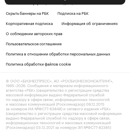
Контактная информация
Редакция
Скрыть баннеры на РБК
Подписка на РБК
Корпоративная подписка
Информация об ограничениях
О соблюдении авторских прав
Пользовательское соглашение
Политика в отношении обработки персональных данных
Политика обработки файлов cookie
© ООО «БИЗНЕСПРЕСС», АО «РОСБИЗНЕСКОНСАЛТИНГ»,
1995–2026
. Сообщения и материалы информационного
агентства «РБК» (свидетельство о регистрации средства
массовой информации выдано Федеральной службой
по надзору в сфере связи, информационных технологий
и массовых коммуникаций (Роскомнадзор) 09.12.2015
за номером ИА №ФС77-63848) и сетевого издания «РБК»
(свидетельство о регистрации средства массовой информации
выдано Федеральной службой по надзору в сфере связи,
информационных технологий и массовых коммуникаций
(Роскомнадзор) 03.12.2021 за номером ЭЛ №ФС77-82385)