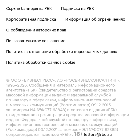
Скрыть баннеры на РБК
Подписка на РБК
Корпоративная подписка
Информация об ограничениях
О соблюдении авторских прав
Пользовательское соглашение
Политика в отношении обработки персональных данных
Политика обработки файлов cookie
© ООО «БИЗНЕСПРЕСС», АО «РОСБИЗНЕСКОНСАЛТИНГ»,
1995–2026
. Сообщения и материалы информационного
агентства «РБК» (свидетельство о регистрации средства
массовой информации выдано Федеральной службой
по надзору в сфере связи, информационных технологий
и массовых коммуникаций (Роскомнадзор) 09.12.2015
за номером ИА №ФС77-63848) и сетевого издания «РБК»
(свидетельство о регистрации средства массовой информации
выдано Федеральной службой по надзору в сфере связи,
информационных технологий и массовых коммуникаций
(Роскомнадзор) 03.12.2021 за номером ЭЛ №ФС77-82385)
сопровождаются пометкой «РБК».
letters@rbc.ru
18+