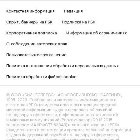
Контактная информация
Редакция
Скрыть баннеры на РБК
Подписка на РБК
Корпоративная подписка
Информация об ограничениях
О соблюдении авторских прав
Пользовательское соглашение
Политика в отношении обработки персональных данных
Политика обработки файлов cookie
© ООО «БИЗНЕСПРЕСС», АО «РОСБИЗНЕСКОНСАЛТИНГ»,
1995–2026
. Сообщения и материалы информационного
агентства «РБК» (свидетельство о регистрации средства
массовой информации выдано Федеральной службой
по надзору в сфере связи, информационных технологий
и массовых коммуникаций (Роскомнадзор) 09.12.2015
за номером ИА №ФС77-63848) и сетевого издания «РБК»
(свидетельство о регистрации средства массовой информации
выдано Федеральной службой по надзору в сфере связи,
информационных технологий и массовых коммуникаций