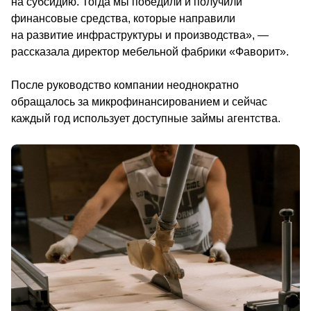
на субсидию. Тогда мы победили и получили 
финансовые средства, которые направили 
на развитие инфраструктуры и производства», — 
рассказала директор мебельной фабрики «Фаворит».
После руководство компании неоднократно 
обращалось за микрофинансированием и сейчас 
каждый год использует до