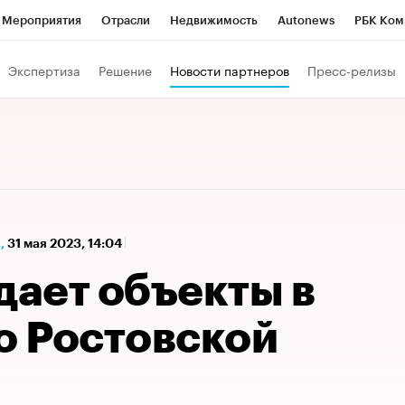
Мероприятия
Отрасли
Недвижимость
Autonews
РБК Ком
а управления РБК
РБК Образование
РБК Курсы
РБК Life
Т
Экспертиза
Решение
Новости партнеров
Пресс-релизы
Город
Стиль
Крипто
РБК Бизнес-среда
Дискуссионный к
Франшизы
Газета
Спецпроекты СПб
Конференции СПб
Политика
Экономика
Бизнес
Технологии и медиа
Фин
,
31 мая 2023, 14:04
ает объекты в
о Ростовской