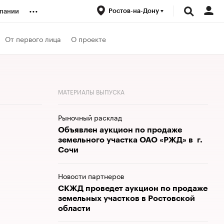
...
Ростов-на-Дону
пании
ренды
От первого лица
О проекте
луб
МАТЕРИАЛЫ ВЫПУСКА
ансы
Рыночный расклад
Объявлен аукцион по продаже
земельного участка ОАО «РЖД» в г.
Сочи
Новости партнеров
СКЖД проведет аукцион по продаже
земельных участков в Ростовской
области