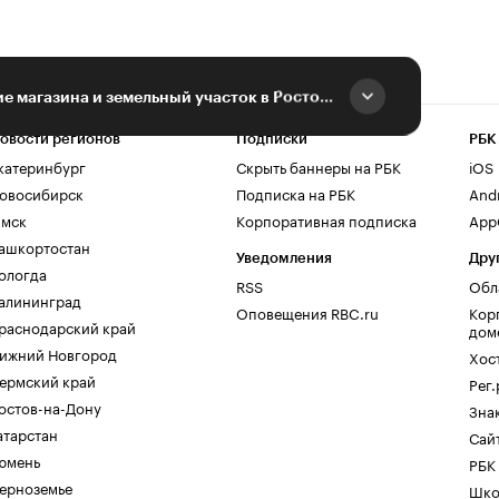
СКЖД продает здание магазина и земельный участок в Ростовской области
овости регионов
Подписки
РБК
катеринбург
Скрыть баннеры на РБК
iOS
овосибирск
Подписка на РБК
And
мск
Корпоративная подписка
AppG
ашкортостан
Уведомления
Дру
ологда
RSS
Обл
алининград
Оповещения RBC.ru
Кор
раснодарский край
дом
ижний Новгород
Хос
ермский край
Рег
остов-на-Дону
Зна
атарстан
Сайт
юмень
РБК
ерноземье
Шко