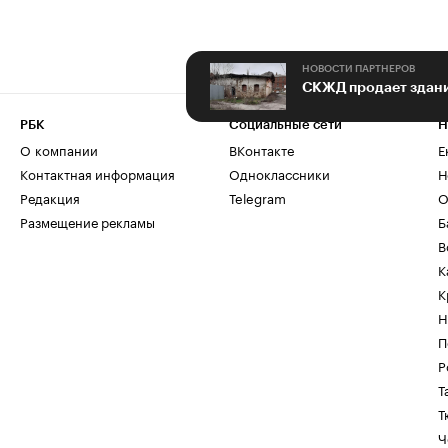
НОВОСТИ ПАРТНЕРОВ
РБК
Социальные сети
Н
О компании
ВКонтакте
Е
Контактная информация
Одноклассники
Н
Редакция
Telegram
О
Размещение рекламы
Б
В
К
К
Н
П
Р
Т
Т
Ч