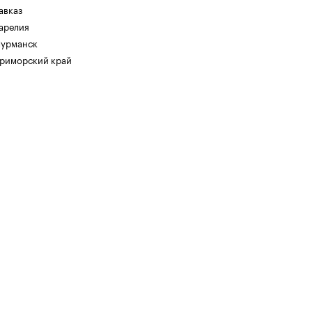
авказ
арелия
урманск
риморский край