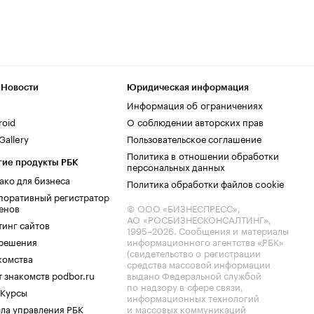
 Новости
Юридическая информация
Информация об ограничениях
roid
О соблюдении авторских прав
allery
Пользовательское соглашение
Политика в отношении обработки
гие продукты РБК
персональных данных
ако для бизнеса
Политика обработки файлов cookie
поративный регистратор
енов
© ООО «БИЗНЕСПРЕСС»,
АО «РОСБИЗНЕСКОНСАЛТИНГ»,
тинг сайтов
1995–2026
. Сообщения и материалы
.решения
информационного агентства «РБК»
(свидетельство о регистрации
комства
средства массовой информации
 знакомств podbor.ru
выдано Федеральной службой
по надзору в сфере связи,
 Курсы
информационных технологий
ла управления РБК
и массовых коммуникаций