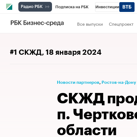
Подписка на РБК
Инвестиции
Телеканал
РБК Вино
Спорт
Школ
Все выпуски
Спецпроект
Визионеры
Национальные проекты
Исследования
Кредитные рейтинги
#1 СКЖД
, 18 января 2024
Спецпроекты
Проверка контрагентов
Рынок наличной валюты
Новости партнеров
⁠,
Ростов-на-Дону
СКЖД прод
п. Чертков
области