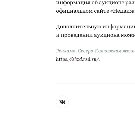
информация об аукционе ра
официальном сайте
«Недвиж
Дополнительную информацию 
и проведении аукциона можно
Реклама. Cеверо-Кавказская желе
https://skzd.rzd.ru/
.