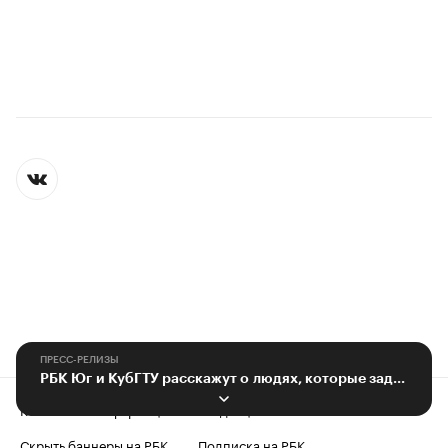
ПРЕСС-РЕЛИЗЫ
РБК Юг и КубГТУ расскажут о людях, которые задают стандарт профессии
Контактная информация
Редакция
Скрыть баннеры на РБК
Подписка на РБК