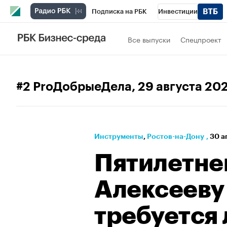
Подписка на РБК
Инвестиции
Телеканал
РБК Вино
Спорт
Школ
Все выпуски
Спецпроект
Визионеры
Национальные проекты
Исследования
Кредитные рейтинги
#2 ProДобрыеДела
, 29 августа 20
Спецпроекты
Проверка контрагентов
Рынок наличной валюты
Инструменты
⁠,
Ростов-на-Дону
,
30 а
Пятилетне
Алексееву
требуется