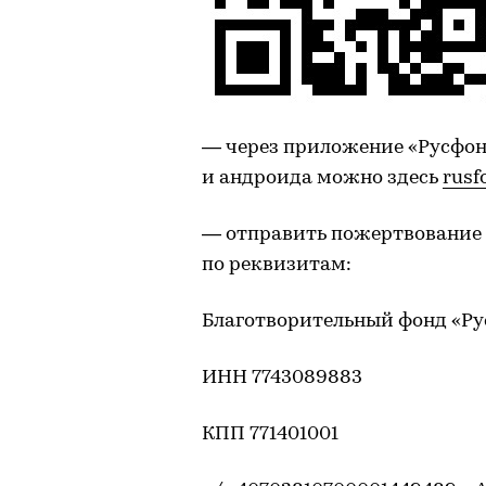
— через приложение «Русфон
и андроида можно здесь
rusf
— отправить пожертвование 
по реквизитам:
Благотворительный фонд «Р
ИНН 7743089883
КПП 771401001