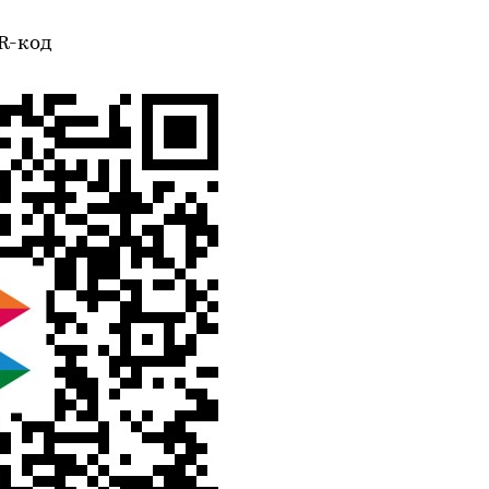
QR-код