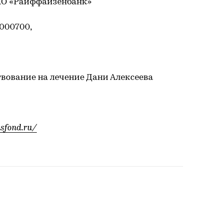
 АО «Райффайзенбанк»
0000700,
вование на лечение Дани Алексеева
usfond.ru/