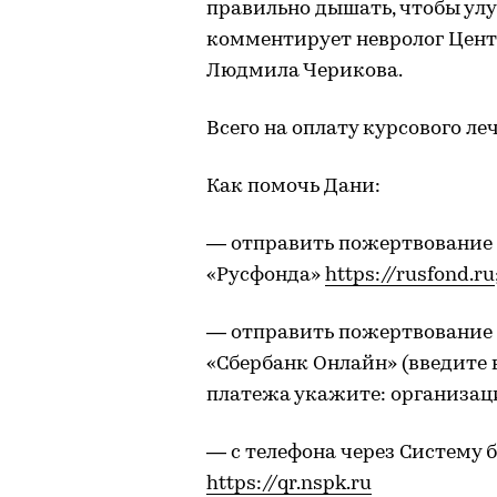
правильно дышать, чтобы ул
комментирует невролог Центр
Людмила Черикова.
Всего на оплату курсового ле
Как помочь Дани:
— отправить пожертвование 
«Русфонда»
https://rusfond.ru
— отправить пожертвование 
«Сбербанк Онлайн» (введите 
платежа укажите: организаци
— с телефона через Систему 
https://qr.nspk.ru