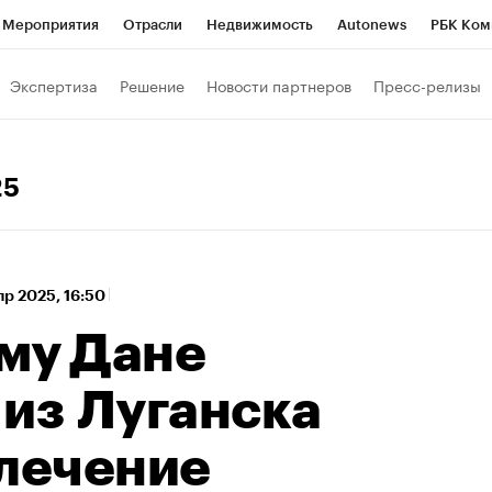
Мероприятия
Отрасли
Недвижимость
Autonews
РБК Ком
а управления РБК
РБК Образование
РБК Курсы
РБК Life
Т
Экспертиза
Решение
Новости партнеров
Пресс-релизы
Город
Стиль
Крипто
РБК Бизнес-среда
Дискуссионный к
Франшизы
Газета
Спецпроекты СПб
Конференции СПб
25
Политика
Экономика
Бизнес
Технологии и медиа
Фин
пр 2025, 16:50
му Дане
 из Луганска
 лечение