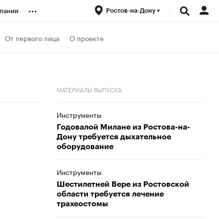
...
Ростов-на-Дону
пании
ренды
От первого лица
О проекте
луб
МАТЕРИАЛЫ ВЫПУСКА
ансы
Инструменты
Годовалой Милане из Ростова-на-
Дону требуется дыхательное
оборудование
Инструменты
Шестилетней Вере из Ростовской
области требуется лечение
трахеостомы