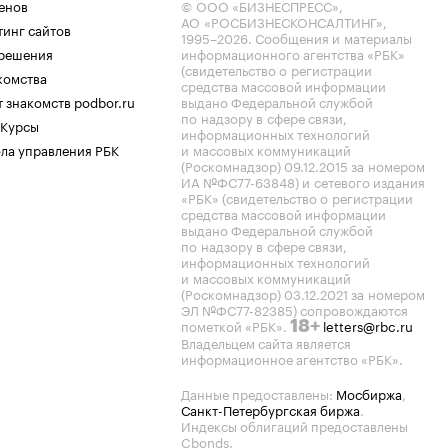
енов
© ООО «БИЗНЕСПРЕСС»,
АО «РОСБИЗНЕСКОНСАЛТИНГ»,
тинг сайтов
1995–2026
. Сообщения и материалы
.решения
информационного агентства «РБК»
(свидетельство о регистрации
комства
средства массовой информации
 знакомств podbor.ru
выдано Федеральной службой
по надзору в сфере связи,
 Курсы
информационных технологий
ла управления РБК
и массовых коммуникаций
(Роскомнадзор) 09.12.2015 за номером
ИА №ФС77-63848) и сетевого издания
«РБК» (свидетельство о регистрации
средства массовой информации
выдано Федеральной службой
по надзору в сфере связи,
информационных технологий
и массовых коммуникаций
(Роскомнадзор) 03.12.2021 за номером
ЭЛ №ФС77-82385) сопровождаются
пометкой «РБК».
letters@rbc.ru
18+
Владельцем сайта является
информационное агентство «РБК».
Данные предоставлены:
Мосбиржа
,
Санкт-Петербургская биржа
.
Индексы облигаций предоставлены
Cbonds.