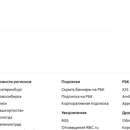
овости регионов
Подписки
РБК
катеринбург
Скрыть баннеры на РБК
iOS
овосибирск
Подписка на РБК
And
мск
Корпоративная подписка
AppG
ашкортостан
Уведомления
Дру
ологда
RSS
Обл
алининград
Оповещения RBC.ru
Кор