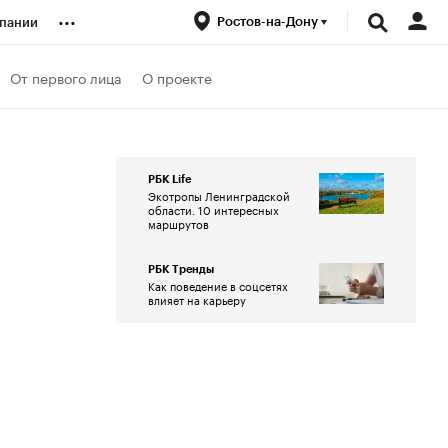
...
Ростов-на-Дону
пании
ренды
От первого лица
О проекте
луб
РБК Life
Экотропы Ленинградской
ансы
области. 10 интересных
маршрутов
РБК Тренды
Как поведение в соцсетях
влияет на карьеру