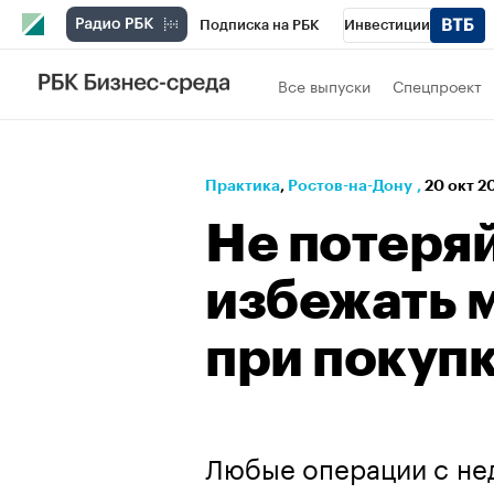
Подписка на РБК
Инвестиции
Телеканал
РБК Вино
Спорт
Школ
Все выпуски
Спецпроект
Визионеры
Национальные проекты
Исследования
Кредитные рейтинги
Практика
⁠,
Ростов-на-Дону
,
20 окт 2
Спецпроекты
Проверка контрагентов
Не потеряй
Рынок наличной валюты
избежать 
при покуп
Любые операции с не