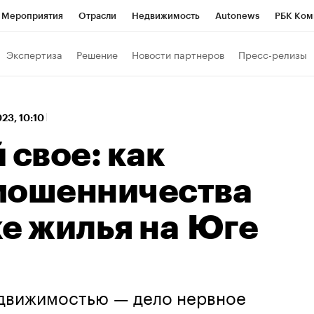
Мероприятия
Отрасли
Недвижимость
Autonews
РБК Ком
а управления РБК
РБК Образование
РБК Курсы
РБК Life
Т
Экспертиза
Решение
Новости партнеров
Пресс-релизы
Город
Стиль
Крипто
РБК Бизнес-среда
Дискуссионный к
Франшизы
Газета
Спецпроекты СПб
Конференции СПб
023, 10:10
Политика
Экономика
Бизнес
Технологии и медиа
Фин
 свое: как
мошенничества
ке жилья на Юге
движимостью — дело нервное