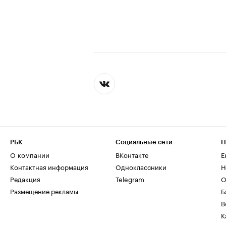
РБК
Социальные сети
Н
О компании
ВКонтакте
Е
Контактная информация
Одноклассники
Н
Редакция
Telegram
О
Размещение рекламы
Б
В
К