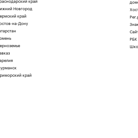
раснодарский край
дом
ижний Новгород
Хос
ермский край
Рег
остов-на-Дону
Зна
атарстан
Сайт
юмень
РБК
ерноземье
Шко
авказ
арелия
урманск
риморский край