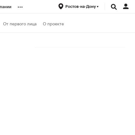
...
Ростов-на-Дону
пании
ренды
От первого лица
О проекте
луб
ансы