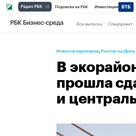
Подписка на РБК
Инвестиции
Телеканал
РБК Вино
Спорт
Школ
Все выпуски
Спецпроект
Визионеры
Национальные проекты
Исследования
Кредитные рейтинги
Новости партнеров
⁠,
Ростов-на-Дону
Спецпроекты
Проверка контрагентов
В экорайо
Рынок наличной валюты
прошла сд
и централ