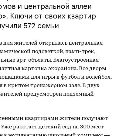
омов и центральной аллеи
». Ключи от своих квартир
олучили 572 семьи
в для жителей открылась центральная
инамической подсветкой, памп-трек,
льные арт-объекты. Благоустроенная
зитная карточка экорайона. Все дворы
лощадками для игры в футбол и волейбол,
 в крытом тренажерном зале. В двух
а жителей предусмотрен подземный
ременными квартирами жители получают
Уже работает детский сад на 300 мест
ен в эксплуатацию школьный комплекс —