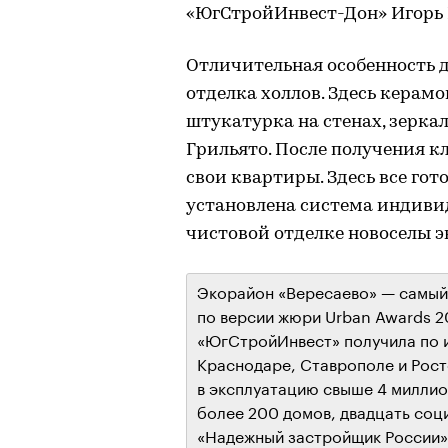
«ЮгСтройИнвест-Дон» Игорь 
Отличительная особенность 
отделка холлов. Здесь керам
штукатурка на стенах, зеркал
Грильято. После получения к
свои квартиры. Здесь все гот
установлена система индивид
чистовой отделке новоселы э
Экорайон «Вересаево» — самый
по версии жюри Urban Awards 
«ЮгСтройИнвест» получила по и
Краснодаре, Ставрополе и Росто
в эксплуатацию свыше 4 миллио
более 200 домов, двадцать соц
«Надежный застройщик России»