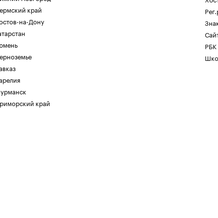
ермский край
Рег
остов-на-Дону
Зна
атарстан
Сайт
юмень
РБК
ерноземье
Шко
авказ
арелия
урманск
риморский край