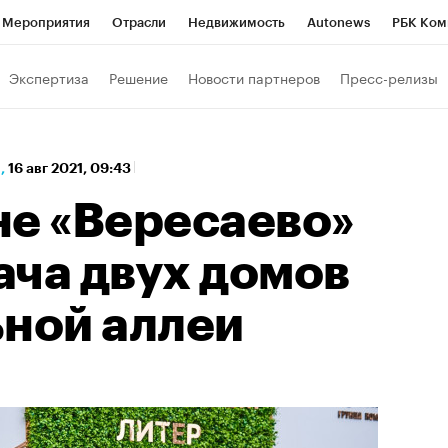
Мероприятия
Отрасли
Недвижимость
Autonews
РБК Ком
а управления РБК
РБК Образование
РБК Курсы
РБК Life
Т
Экспертиза
Решение
Новости партнеров
Пресс-релизы
Город
Стиль
Крипто
РБК Бизнес-среда
Дискуссионный к
Франшизы
Газета
Спецпроекты СПб
Конференции СПб
,
16 авг 2021, 09:43
Политика
Экономика
Бизнес
Технологии и медиа
Фин
не «Вересаево»
ача двух домов
ьной аллеи