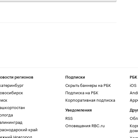
овости регионов
Подписки
РБК
катеринбург
Скрыть баннеры на РБК
iOS
овосибирск
Подписка на РБК
And
мск
Корпоративная подписка
AppG
ашкортостан
Уведомления
Дру
ологда
RSS
Обл
алининград
Оповещения RBC.ru
Кор
раснодарский край
дом
ижний Новгород
Хос