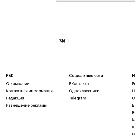
РБК
Социальные сети
Н
О компании
ВКонтакте
Е
Контактная информация
Одноклассники
Н
Редакция
Telegram
О
Размещение рекламы
Б
В
К
К
Н