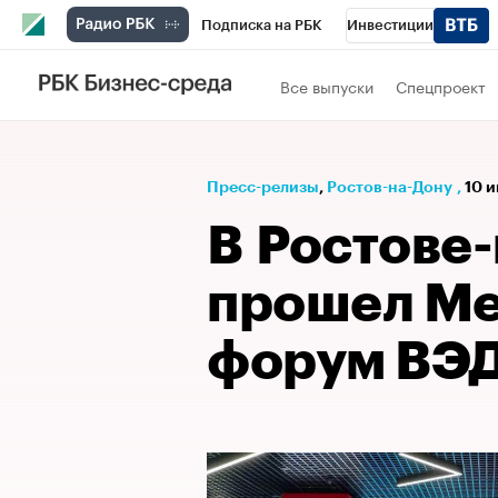
Подписка на РБК
Инвестиции
РБК Вино
Спорт
Школа управления
Все выпуски
Спецпроект
Национальные проекты
Город
Стил
Кредитные рейтинги
Франшизы
Га
Пресс-релизы
⁠,
Ростов-на-Дону
,
10 
Политика
Экономика
Бизнес
Те
В Ростове
прошел М
форум ВЭ