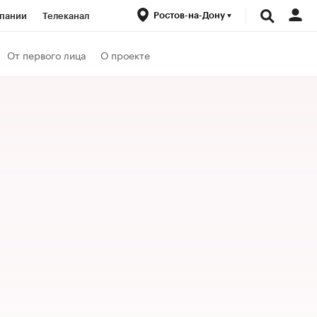
Ростов-на-Дону
пании
Телеканал
ионеры
От первого лица
О проекте
вания
Проверка контрагентов