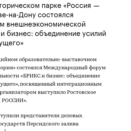
сторическом парке «Россия —
ве-на-Дону состоялся
м внешнеэкономической
и бизнес: объединение усилий
дущего»
едийном образовательно-выставочном
тория» состоялся Международный форум
ьности «БРИКС и бизнес: объединение
дущего», посвященный интеграционным
Организатором выступило Ростовское
Ы РОССИИ».
ступили представители деловых
осударств Персидского залива