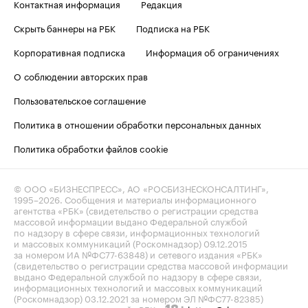
Контактная информация
Редакция
Скрыть баннеры на РБК
Подписка на РБК
Корпоративная подписка
Информация об ограничениях
О соблюдении авторских прав
Пользовательское соглашение
Политика в отношении обработки персональных данных
Политика обработки файлов cookie
© ООО «БИЗНЕСПРЕСС», АО «РОСБИЗНЕСКОНСАЛТИНГ»,
1995–2026
. Сообщения и материалы информационного
агентства «РБК» (свидетельство о регистрации средства
массовой информации выдано Федеральной службой
по надзору в сфере связи, информационных технологий
и массовых коммуникаций (Роскомнадзор) 09.12.2015
за номером ИА №ФС77-63848) и сетевого издания «РБК»
(свидетельство о регистрации средства массовой информации
выдано Федеральной службой по надзору в сфере связи,
информационных технологий и массовых коммуникаций
(Роскомнадзор) 03.12.2021 за номером ЭЛ №ФС77-82385)