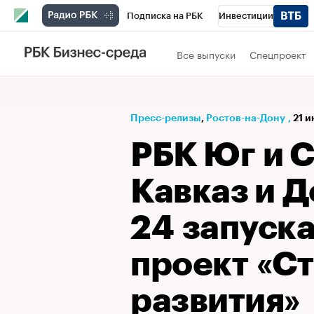
Подписка на РБК
Инвестиции
Телеканал
РБК Вино
Спорт
Школ
Все выпуски
Спецпроект
Визионеры
Национальные проекты
Исследования
Кредитные рейтинги
Пресс-релизы
⁠,
Ростов-на-Дону
,
21 
Спецпроекты
Проверка контрагентов
РБК Юг и 
Рынок наличной валюты
Кавказ и Д
24 запуск
проект «С
развития»