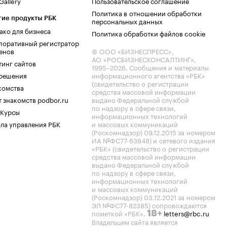
allery
Пользовательское соглашение
Политика в отношении обработки
гие продукты РБК
персональных данных
ако для бизнеса
Политика обработки файлов cookie
поративный регистратор
енов
© ООО «БИЗНЕСПРЕСС»,
АО «РОСБИЗНЕСКОНСАЛТИНГ»,
тинг сайтов
1995–2026
. Сообщения и материалы
.решения
информационного агентства «РБК»
(свидетельство о регистрации
комства
средства массовой информации
 знакомств podbor.ru
выдано Федеральной службой
по надзору в сфере связи,
 Курсы
информационных технологий
ла управления РБК
и массовых коммуникаций
(Роскомнадзор) 09.12.2015 за номером
ИА №ФС77-63848) и сетевого издания
«РБК» (свидетельство о регистрации
средства массовой информации
выдано Федеральной службой
по надзору в сфере связи,
информационных технологий
и массовых коммуникаций
(Роскомнадзор) 03.12.2021 за номером
ЭЛ №ФС77-82385) сопровождаются
пометкой «РБК».
letters@rbc.ru
18+
Владельцем сайта является