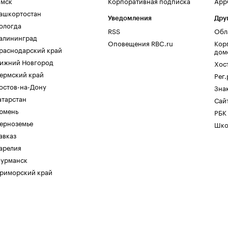
мск
Корпоративная подписка
AppG
ашкортостан
Уведомления
Дру
ологда
RSS
Обл
алининград
Оповещения RBC.ru
Кор
раснодарский край
дом
ижний Новгород
Хос
ермский край
Рег
остов-на-Дону
Зна
атарстан
Сайт
юмень
РБК
ерноземье
Шко
авказ
арелия
урманск
риморский край