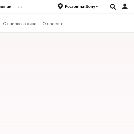
...
Ростов-на-Дону
пании
ренды
От первого лица
О проекте
луб
ансы