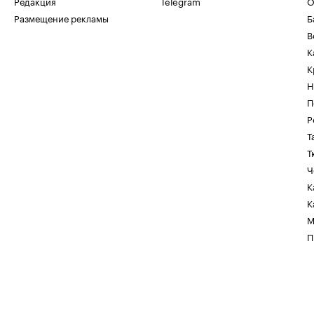
Редакция
Telegram
О
Размещение рекламы
Б
В
К
К
Н
П
Р
Т
Т
Ч
К
К
М
П