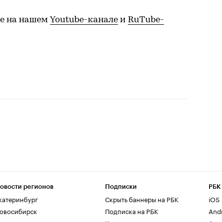
е на нашем
Youtube-канале
и
RuTube-
овости регионов
Подписки
РБК
катеринбург
Скрыть баннеры на РБК
iOS
овосибирск
Подписка на РБК
And