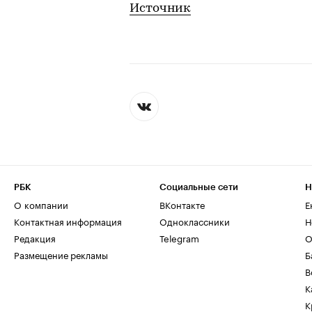
Источник
РБК
Социальные сети
Н
О компании
ВКонтакте
Е
Контактная информация
Одноклассники
Н
Редакция
Telegram
О
Размещение рекламы
Б
В
К
К