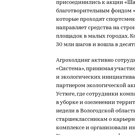
присоединились к акции «Ша
благотворительным фондом «С
которые проходят спортсмен
направляет средства на стр
площадок в малых городах. К
30 млн шагов и вошла в деся
Агрохолдинг активно сотруд
«Система», принимая участи
и экологических инициативах.
партнером экологической ак
Устюге, где сотрудники комп
в уборке и озеленении терр
недели в Вологодской облас
старшеклассникам о карьер
комплексе и организовали и