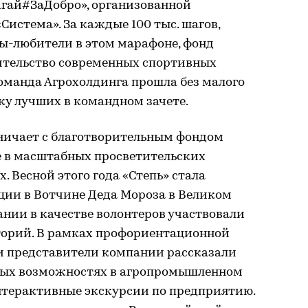
гай#ЗаДобро», организованной
истема». За каждые 100 тыс. шагов,
ы-любители в этом марафоне, фонд
оительство современных спортивных
оманда Агрохолдинга прошла без малого
тку лучших в командном зачете.
ничает с благотворительным фондом
е в масштабных просветительских
 Весной этого года «Степь» стала
ции в Вотчине Деда Мороза в Великом
ании в качестве волонтеров участвовали
иторий. В рамках профориентационной
ти представители компании рассказали
ных возможностях в агропромышленном
нтерактивные экскурсии по предприятию.