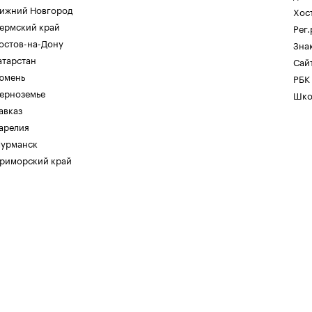
ижний Новгород
Хос
ермский край
Рег
остов-на-Дону
Зна
атарстан
Сайт
юмень
РБК
ерноземье
Шко
авказ
арелия
урманск
риморский край