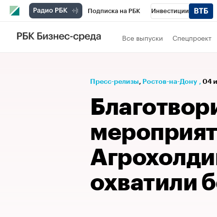
Подписка на РБК
Инвестиции
Телеканал
РБК Вино
Спорт
Школ
Все выпуски
Спецпроект
Визионеры
Национальные проекты
Исследования
Кредитные рейтинги
Пресс-релизы
⁠,
Ростов-на-Дону
,
04 и
Спецпроекты
Проверка контрагентов
Благотвор
Рынок наличной валюты
мероприят
Агрохолди
охватили б