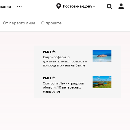
...
Ростов-на-Дону
пании
ренды
От первого лица
О проекте
луб
РБК Life
Код биосферы: 6
ансы
документальных проектов о
природе и жизни на Земле
РБК Life
Экотропы Ленинградской
области. 10 интересных
маршрутов