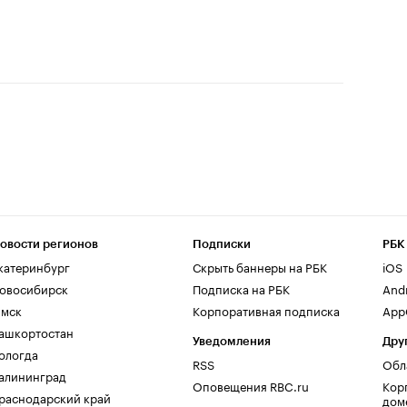
овости регионов
Подписки
РБК
катеринбург
Скрыть баннеры на РБК
iOS
овосибирск
Подписка на РБК
And
мск
Корпоративная подписка
AppG
ашкортостан
Уведомления
Дру
ологда
RSS
Обл
алининград
Оповещения RBC.ru
Кор
раснодарский край
дом