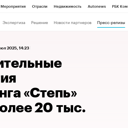
Мероприятия
Отрасли
Недвижимость
Autonews
РБК Ком
а управления РБК
РБК Образование
РБК Курсы
РБК Life
Т
Экспертиза
Решение
Новости партнеров
Пресс-релизы
Город
Стиль
Крипто
РБК Бизнес-среда
Дискуссионный к
Франшизы
Газета
Спецпроекты СПб
Конференции СПб
юл 2025, 14:23
Политика
Экономика
Бизнес
Технологии и медиа
Фин
ительные
ия
нга «Степь»
олее 20 тыс.