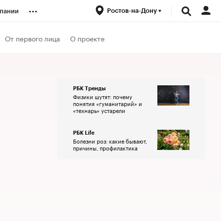
...
Ростов-на-Дону
пании
ренды
От первого лица
О проекте
луб
РБК Тренды
Физики шутят: почему
ансы
понятия «гуманитарий» и
«технарь» устарели
РБК Life
Болезни роз: какие бывают,
причины, профилактика