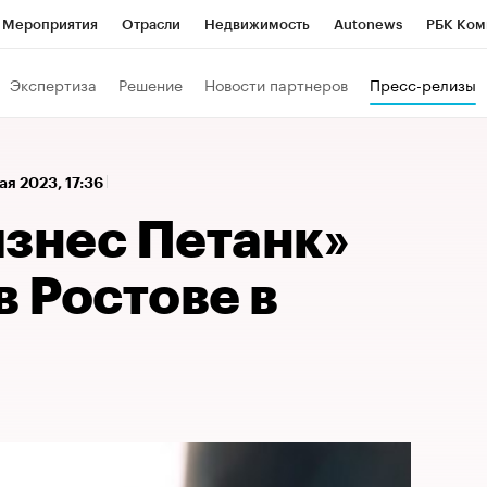
Мероприятия
Отрасли
Недвижимость
Autonews
РБК Ком
а управления РБК
РБК Образование
РБК Курсы
РБК Life
Т
Экспертиза
Решение
Новости партнеров
Пресс-релизы
Город
Стиль
Крипто
РБК Бизнес-среда
Дискуссионный к
Франшизы
Газета
Спецпроекты СПб
Конференции СПб
ая 2023, 17:36
Политика
Экономика
Бизнес
Технологии и медиа
Фин
изнес Петанк»
в Ростове в