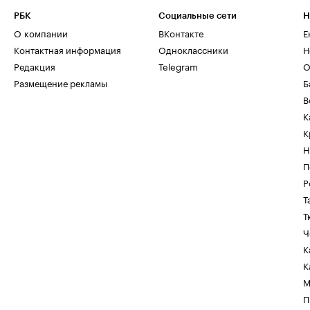
РБК
Социальные сети
Н
О компании
ВКонтакте
Е
Контактная информация
Одноклассники
Н
Редакция
Telegram
О
Размещение рекламы
Б
В
К
К
Н
П
Р
Т
Т
Ч
К
К
М
П