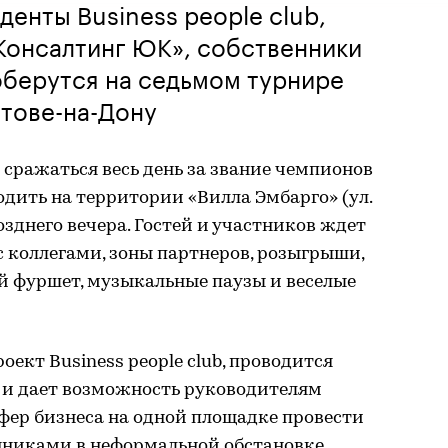
денты Business people club,
Консалтинг ЮК», собственники
оберутся на седьмом турнире
стове-на-Дону
 сражаться весь день за звание чемпионов
одить на территории «Вилла Эмбарго» (ул.
позднего вечера. Гостей и участников ждет
 с коллегами, зоны партнеров, розыгрыши,
й фуршет, музыкальные паузы и веселые
ект Business people club, проводится
да и дает возможность руководителям
фер бизнеса на одной площадке провести
никами в неформальной обстановке,