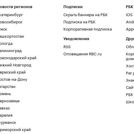
овости регионов
Подписки
РБК
катеринбург
Скрыть баннеры на РБК
iOS
овосибирск
Подписка на РБК
And
мск
Корпоративная подписка
AppG
ашкортостан
Уведомления
Дру
ологда
RSS
Обл
алининград
Оповещения RBC.ru
Кор
раснодарский край
дом
ижний Новгород
Хос
ермский край
Рег
остов-на-Дону
Зна
атарстан
Сайт
юмень
РБК
ерноземье
Шко
авказ
арелия
урманск
риморский край