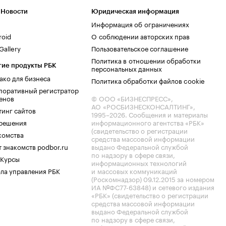
 Новости
Юридическая информация
Информация об ограничениях
roid
О соблюдении авторских прав
allery
Пользовательское соглашение
Политика в отношении обработки
гие продукты РБК
персональных данных
ако для бизнеса
Политика обработки файлов cookie
поративный регистратор
енов
© ООО «БИЗНЕСПРЕСС»,
АО «РОСБИЗНЕСКОНСАЛТИНГ»,
тинг сайтов
1995–2026
. Сообщения и материалы
.решения
информационного агентства «РБК»
(свидетельство о регистрации
комства
средства массовой информации
 знакомств podbor.ru
выдано Федеральной службой
по надзору в сфере связи,
 Курсы
информационных технологий
ла управления РБК
и массовых коммуникаций
(Роскомнадзор) 09.12.2015 за номером
ИА №ФС77-63848) и сетевого издания
«РБК» (свидетельство о регистрации
средства массовой информации
выдано Федеральной службой
по надзору в сфере связи,