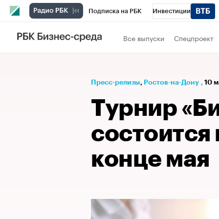
Подписка на РБК
Инвестиции
Телеканал
РБК Вино
Спорт
Школ
Все выпуски
Спецпроект
Визионеры
Национальные проекты
Исследования
Кредитные рейтинги
Пресс-релизы
⁠,
Ростов-на-Дону
,
10 м
Спецпроекты
Проверка контрагентов
Турнир «Б
Рынок наличной валюты
состоится 
конце мая