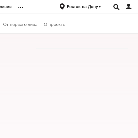
...
Ростов-на-Дону
пании
ренды
От первого лица
О проекте
луб
ансы