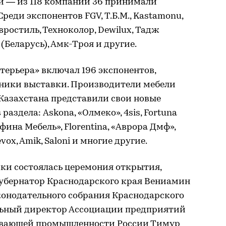
 — из 118 компаний 36 принимали
Среди экспонентов FGV, Т.Б.М., Kastamonu,
вростиль, Техноколор, Dewilux, Тадж
 (Беларусь), Амк-Троя и другие.
терьера» включал 196 экспонентов,
тники выставки. Производители мебели
и Казахстана представили свои новые
аздела: Askona, «Олмеко», 4sis, Fortuna
Афина Мебель», Florentina, «Аврора Дмф»,
vox, Amik, Saloni и многие другие.
ки состоялась церемония открытия,
губернатор Краснодарского края Вениамин
конодательного собрания Краснодарского
льный директор Ассоциации предприятий
ывающей промышленности России Тимур