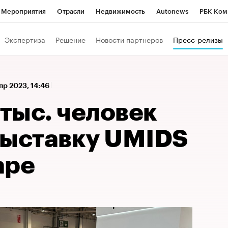
Мероприятия
Отрасли
Недвижимость
Autonews
РБК Ком
а управления РБК
РБК Образование
РБК Курсы
РБК Life
Т
Экспертиза
Решение
Новости партнеров
Пресс-релизы
Город
Стиль
Крипто
РБК Бизнес-среда
Дискуссионный к
Франшизы
Газета
Спецпроекты СПб
Конференции СПб
пр 2023, 14:46
Политика
Экономика
Бизнес
Технологии и медиа
Фин
 тыс. человек
выставку UMIDS
аре