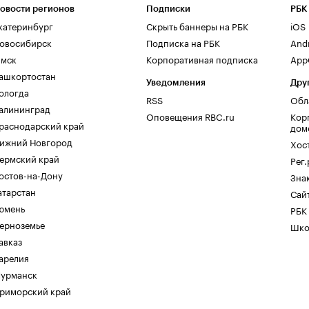
овости регионов
Подписки
РБК
катеринбург
Скрыть баннеры на РБК
iOS
овосибирск
Подписка на РБК
And
мск
Корпоративная подписка
AppG
ашкортостан
Уведомления
Дру
ологда
RSS
Обл
алининград
Оповещения RBC.ru
Кор
раснодарский край
дом
ижний Новгород
Хос
ермский край
Рег
остов-на-Дону
Зна
атарстан
Сайт
юмень
РБК
ерноземье
Шко
авказ
арелия
урманск
риморский край