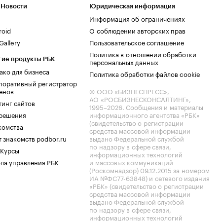
 Новости
Юридическая информация
Информация об ограничениях
roid
О соблюдении авторских прав
allery
Пользовательское соглашение
Политика в отношении обработки
гие продукты РБК
персональных данных
ако для бизнеса
Политика обработки файлов cookie
поративный регистратор
енов
© ООО «БИЗНЕСПРЕСС»,
АО «РОСБИЗНЕСКОНСАЛТИНГ»,
тинг сайтов
1995–2026
. Сообщения и материалы
.решения
информационного агентства «РБК»
(свидетельство о регистрации
комства
средства массовой информации
 знакомств podbor.ru
выдано Федеральной службой
по надзору в сфере связи,
 Курсы
информационных технологий
ла управления РБК
и массовых коммуникаций
(Роскомнадзор) 09.12.2015 за номером
ИА №ФС77-63848) и сетевого издания
«РБК» (свидетельство о регистрации
средства массовой информации
выдано Федеральной службой
по надзору в сфере связи,
информационных технологий