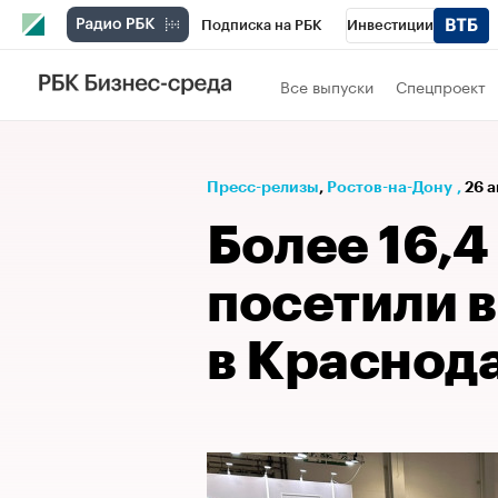
Подписка на РБК
Инвестиции
Телеканал
РБК Вино
Спорт
Школ
Все выпуски
Спецпроект
Визионеры
Национальные проекты
Исследования
Кредитные рейтинги
Пресс-релизы
⁠,
Ростов-на-Дону
,
26 а
Спецпроекты
Проверка контрагентов
Более 16,4
Рынок наличной валюты
посетили 
в Краснод