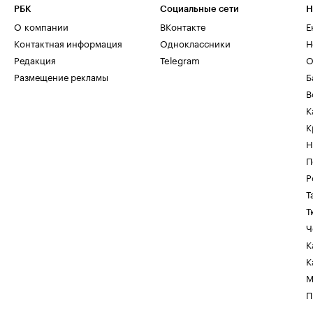
РБК
Социальные сети
Н
О компании
ВКонтакте
Е
Контактная информация
Одноклассники
Н
Редакция
Telegram
О
Размещение рекламы
Б
В
К
К
Н
П
Р
Т
Т
Ч
К
К
М
П