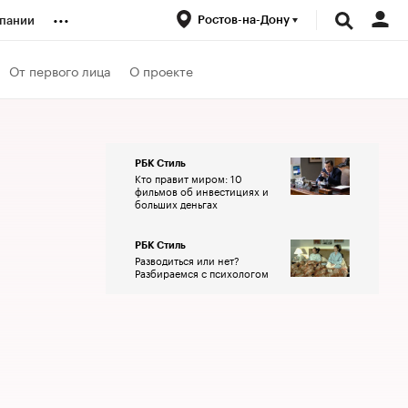
...
Ростов-на-Дону
пании
ренды
От первого лица
О проекте
луб
РБК Стиль
Кто правит миром: 10
ансы
фильмов об инвестициях и
больших деньгах
РБК Стиль
Разводиться или нет?
Разбираемся с психологом