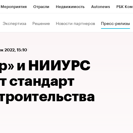
Мероприятия
Отрасли
Недвижимость
Autonews
РБК Ком
а управления РБК
РБК Образование
РБК Курсы
РБК Life
Т
Экспертиза
Решение
Новости партнеров
Пресс-релизы
Город
Стиль
Крипто
РБК Бизнес-среда
Дискуссионный к
Франшизы
Газета
Спецпроекты СПб
Конференции СПб
ек 2022, 15:10
Политика
Экономика
Бизнес
Технологии и медиа
Фин
ор» и НИИУРС
 стандарт
строительства