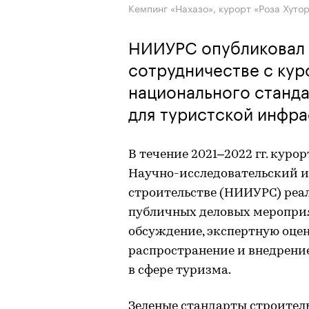
Кемпинг «Нахазо», курорт «Роза Хутор
НИИУРС опубликовал 
сотрудничестве с кур
национального станда
для туристской инфр
В течение 2021–2022 гг. куро
Научно-исследовательский и
строительстве (НИИУРС) реа
публичных деловых мероприя
обсуждение, экспертную оцен
распространение и внедрение
в сфере туризма.
Зеленые стандарты строител