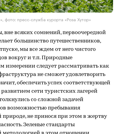
», фото: пресс-служба курорта «Роза Хутор»
, вне всяких сомнений, первоочередной
елает большинство путешественников,
тпуске, мы все ждем от него чистого
ов вокруг и т.п. Природные
ом измерении следует рассматривать как
нфраструктура не сможет удовлетворить
значит, обеспечить успех соответствующей
 развитием сети туристских лагерей
столкнулись со сложной задачей
ков возможностью пребывания
 природе, не принося при этом в жертву
пасность. Зеленые стандарты
й методологией в этом отношении