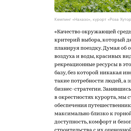
Кемпинг «Нахазо», курорт «Роза Хутор
«Качество окружающей среды
критерий выбора, который д
планируя поездку. Думая об о
воздуха и воды, красивых вид
рекреационные ресурсы в эт
базу, без которой никакая и
такие потребности людей, а 
бизнес-стратегии. Занявшись
в окрестностях курорта, мы 
обеспечения путешественни
максимально близко к горной
доступность, комфорт и безо
строительства с их оценочно