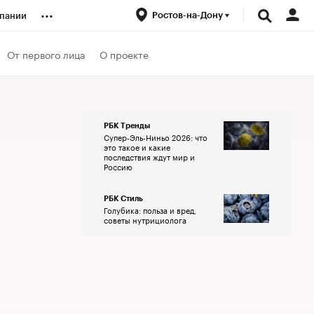
...
Ростов-на-Дону
пании
ренды
От первого лица
О проекте
луб
РБК Тренды
Супер-Эль-Ниньо 2026: что
ансы
это такое и какие
последствия ждут мир и
Россию
РБК Стиль
Голубика: польза и вред,
советы нутрициолога