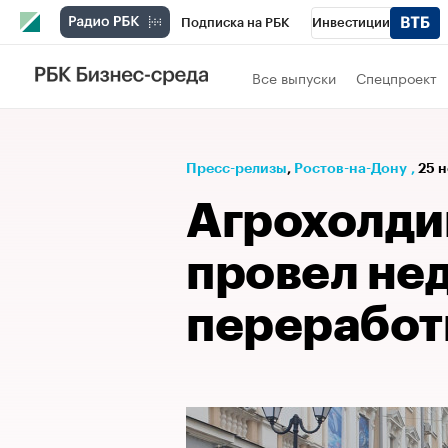
Подписка на РБК
Инвестиции
Телеканал
РБК Вино
Спорт
Школ
Все выпуски
Спецпроект
Визионеры
Национальные проекты
Исследования
Кредитные рейтинги
Пресс-релизы
⁠,
Ростов-на-Дону
,
25 н
Спецпроекты
Проверка контрагентов
Агрохолди
Рынок наличной валюты
провел не
переработ