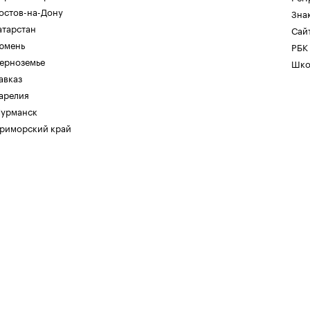
остов-на-Дону
Зна
атарстан
Сайт
юмень
РБК
ерноземье
Шко
авказ
арелия
урманск
риморский край