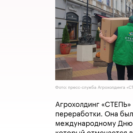
Фото: пресс-служба Агрохолдинга «С
Агрохолдинг «СТЕПЬ»
переработки. Она был
международному Дню 
который отмечается в