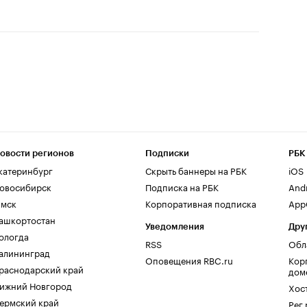
овости регионов
Подписки
РБК
катеринбург
Скрыть баннеры на РБК
iOS
овосибирск
Подписка на РБК
And
мск
Корпоративная подписка
AppG
ашкортостан
Уведомления
Дру
ологда
RSS
Обл
алининград
Оповещения RBC.ru
Кор
раснодарский край
дом
ижний Новгород
Хос
ермский край
Рег