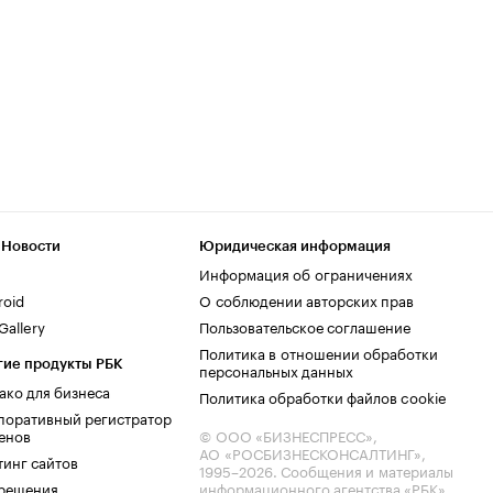
 Новости
Юридическая информация
Информация об ограничениях
roid
О соблюдении авторских прав
allery
Пользовательское соглашение
Политика в отношении обработки
гие продукты РБК
персональных данных
ако для бизнеса
Политика обработки файлов cookie
поративный регистратор
енов
© ООО «БИЗНЕСПРЕСС»,
АО «РОСБИЗНЕСКОНСАЛТИНГ»,
тинг сайтов
1995–2026
. Сообщения и материалы
.решения
информационного агентства «РБК»