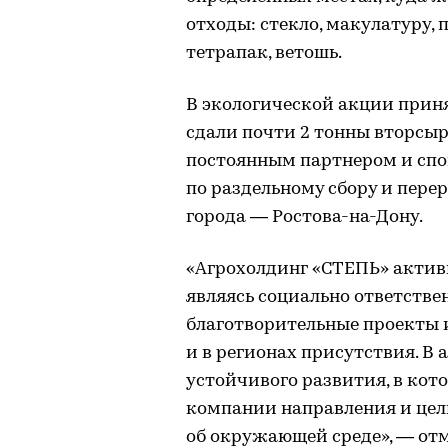
отходы: стекло, макулатуру, 
тетрапак, ветошь.
В экологической акции приня
сдали почти 2 тонны вторсыр
постоянным партнером и сп
по раздельному сбору и пере
города — Ростова-на-Дону.
«Агрохолдинг «СТЕПЬ» активн
являясь социально ответств
благотворительные проекты 
и в регионах присутствия. В
устойчивого развития, в ко
компании направления и цели
об окружающей среде», — от