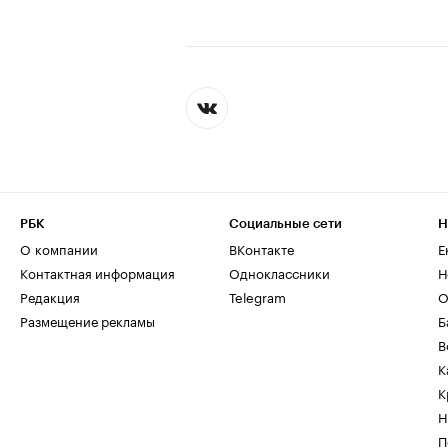
РБК
Социальные сети
Н
О компании
ВКонтакте
Е
Контактная информация
Одноклассники
Н
Редакция
Telegram
О
Размещение рекламы
Б
В
К
К
Н
П