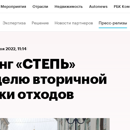
Мероприятия
Отрасли
Недвижимость
Autonews
РБК Ком
а управления РБК
РБК Образование
РБК Курсы
РБК Life
Т
Экспертиза
Решение
Новости партнеров
Пресс-релизы
Город
Стиль
Крипто
РБК Бизнес-среда
Дискуссионный к
Франшизы
Газета
Спецпроекты СПб
Конференции СПб
оя 2022, 11:14
Политика
Экономика
Бизнес
Технологии и медиа
Фин
нг «СТЕПЬ»
делю вторичной
ки отходов