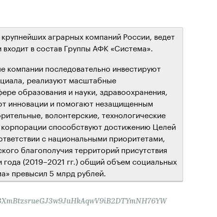
 крупнейших аграрных компаний России, ведет
и входит в состав Группы АФК «Система».
ые компании последовательно инвестируют
нциала, реализуют масштабные
фере образования и науки, здравоохранения,
ают инновации и помогают незащищенным
орительные, волонтерские, технологические
ы корпорации способствуют достижению Целей
ответствии с национальными приоритетами,
ского благополучия территорий присутствия
и года (2019–2021 гг.) общий объем социальных
а» превысил 5 млрд рублей.
, Pb3XmBtzsrueGJ3w9JuHkAqwV9iB2DTYmNH76YW