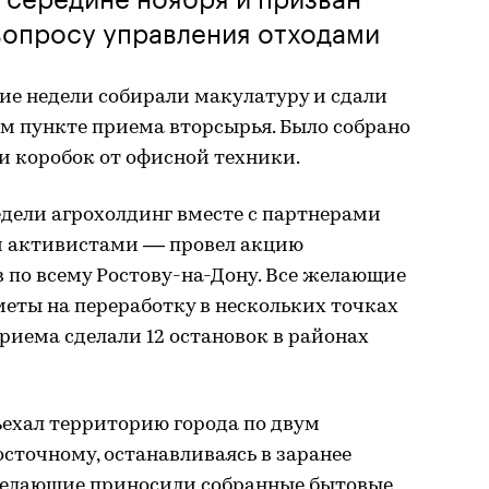
вопросу управления отходами
ие недели собирали макулатуру и сдали
ом пункте приема вторсырья. Было собрано
ки коробок от офисной техники.
дели агрохолдинг вместе с партнерами
 активистами –– провел акцию
в по всему Ростову-на-Дону. Все желающие
еты на переработку в нескольких точках
иема сделали 12 остановок в районах
ехал территорию города по двум
сточному, останавливаясь в заранее
желающие приносили собранные бытовые