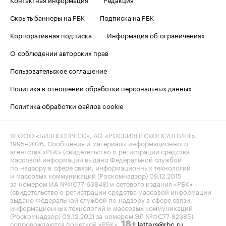
Скрыть баннеры на РБК
Подписка на РБК
Корпоративная подписка
Информация об ограничениях
О соблюдении авторских прав
Пользовательское соглашение
Политика в отношении обработки персональных данных
Политика обработки файлов cookie
© ООО «БИЗНЕСПРЕСС», АО «РОСБИЗНЕСКОНСАЛТИНГ»,
1995–2026
. Сообщения и материалы информационного
агентства «РБК» (свидетельство о регистрации средства
массовой информации выдано Федеральной службой
по надзору в сфере связи, информационных технологий
и массовых коммуникаций (Роскомнадзор) 09.12.2015
за номером ИА №ФС77-63848) и сетевого издания «РБК»
(свидетельство о регистрации средства массовой информации
выдано Федеральной службой по надзору в сфере связи,
информационных технологий и массовых коммуникаций
(Роскомнадзор) 03.12.2021 за номером ЭЛ №ФС77-82385)
сопровождаются пометкой «РБК».
letters@rbc.ru
18+