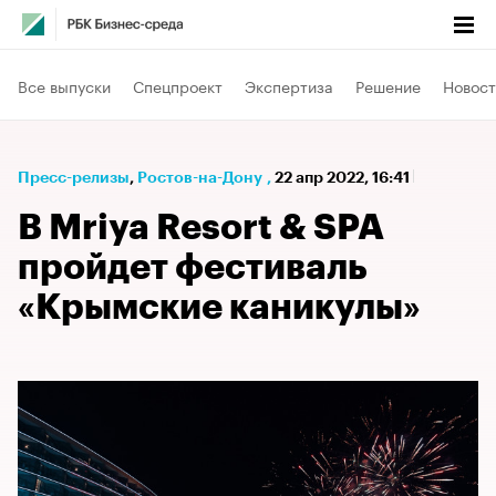
Все выпуски
Спецпроект
Экспертиза
Решение
Новост
Пресс-релизы
⁠,
Ростов-на-Дону
,
22 апр 2022, 16:41
В Mriya Resort & SPA
пройдет фестиваль
«Крымские каникулы»