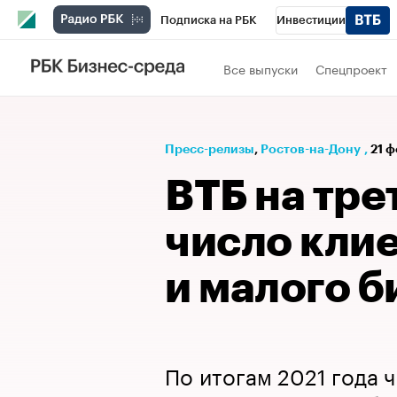
Подписка на РБК
Инвестиции
Телеканал
РБК Вино
Спорт
Школ
Все выпуски
Спецпроект
Визионеры
Национальные проекты
Исследования
Кредитные рейтинги
Пресс-релизы
⁠,
Ростов-на-Дону
,
21 ф
Спецпроекты
Проверка контрагентов
ВТБ на тре
Рынок наличной валюты
число кли
и малого б
По итогам 2021 года 