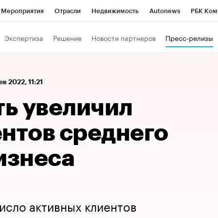
Мероприятия
Отрасли
Недвижимость
Autonews
РБК Ком
а управления РБК
РБК Образование
РБК Курсы
РБК Life
Т
Экспертиза
Решение
Новости партнеров
Пресс-релизы
Город
Стиль
Крипто
РБК Бизнес-среда
Дискуссионный к
Франшизы
Газета
Спецпроекты СПб
Конференции СПб
ев 2022, 11:21
Политика
Экономика
Бизнес
Технологии и медиа
Фин
ть увеличил
ентов среднего
изнеса
число активных клиентов