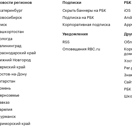
овости регионов
Подписки
РБК
катеринбург
Скрыть баннеры на РБК
iOS
овосибирск
Подписка на РБК
And
мск
Корпоративная подписка
AppG
ашкортостан
Уведомления
Дру
ологда
RSS
Обл
алининград
Оповещения RBC.ru
Кор
раснодарский край
дом
ижний Новгород
Хос
ермский край
Рег
остов-на-Дону
Зна
атарстан
Сайт
юмень
РБК
ерноземье
Шко
авказ
арелия
урманск
риморский край