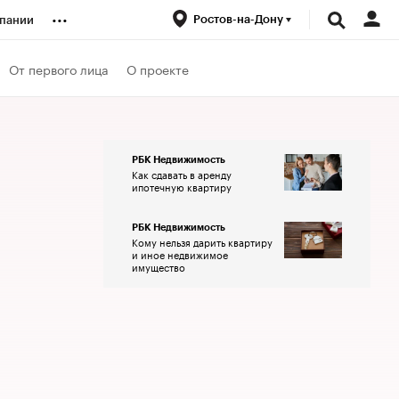
...
Ростов-на-Дону
пании
ренды
От первого лица
О проекте
луб
РБК Недвижимость
Как сдавать в аренду
ансы
ипотечную квартиру
РБК Недвижимость
Кому нельзя дарить квартиру
и иное недвижимое
имущество