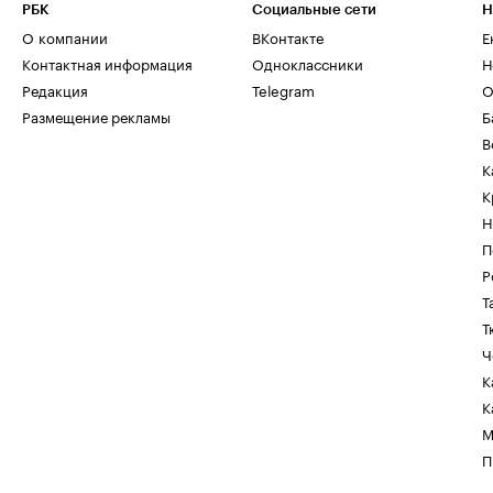
РБК
Социальные сети
Н
О компании
ВКонтакте
Е
Контактная информация
Одноклассники
Н
Редакция
Telegram
О
Размещение рекламы
Б
В
К
К
Н
П
Р
Т
Т
Ч
К
К
М
П