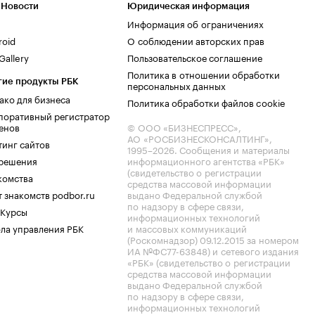
 Новости
Юридическая информация
Информация об ограничениях
roid
О соблюдении авторских прав
allery
Пользовательское соглашение
Политика в отношении обработки
гие продукты РБК
персональных данных
ако для бизнеса
Политика обработки файлов cookie
поративный регистратор
енов
© ООО «БИЗНЕСПРЕСС»,
АО «РОСБИЗНЕСКОНСАЛТИНГ»,
тинг сайтов
1995–2026
. Сообщения и материалы
.решения
информационного агентства «РБК»
(свидетельство о регистрации
комства
средства массовой информации
 знакомств podbor.ru
выдано Федеральной службой
по надзору в сфере связи,
 Курсы
информационных технологий
ла управления РБК
и массовых коммуникаций
(Роскомнадзор) 09.12.2015 за номером
ИА №ФС77-63848) и сетевого издания
«РБК» (свидетельство о регистрации
средства массовой информации
выдано Федеральной службой
по надзору в сфере связи,
информационных технологий